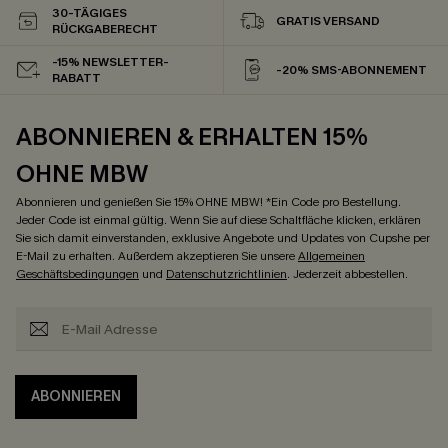
30-TÄGIGES
GRATIS VERSAND
RÜCKGABERECHT
-15% NEWSLETTER-
-20% SMS-ABONNEMENT
RABATT
ABONNIEREN & ERHALTEN 15%
OHNE MBW
Abonnieren und genießen Sie 15% OHNE MBW! *Ein Code pro Bestellung.
Jeder Code ist einmal gültig. Wenn Sie auf diese Schaltfläche klicken, erklären
Sie sich damit einverstanden, exklusive Angebote und Updates von Cupshe per
E-Mail zu erhalten. Außerdem akzeptieren Sie unsere
Allgemeinen
Geschäftsbedingungen
und
Datenschutzrichtlinien
. Jederzeit abbestellen.
ABONNIEREN