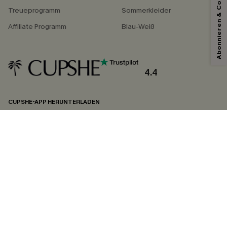
Abonnieren & Code Sichern
Treueprogramm
Sommerkleider
Affiliate Programm
Blau-Weiß
4.4
CUPSHE-APP HERUNTERLADEN
FOLGEN SIE UNS AUF
©2026 CUPSHE DEUTSCHLAND