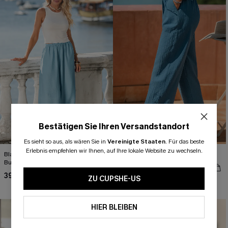
Bestätigen Sie Ihren Versandstandort
Es sieht so aus, als wären Sie in
Vereinigte Staaten
.
Für das beste
Erlebnis empfehlen wir Ihnen, auf Ihre lokale Website zu wechseln.
Blaue Sommerhose mit elastischem
Blaue Baumwollhose mit Taschen
Bund und Taschen
38,00 €
39,00 €
ZU CUPSHE-US
Baumwolle
HIER BLEIBEN