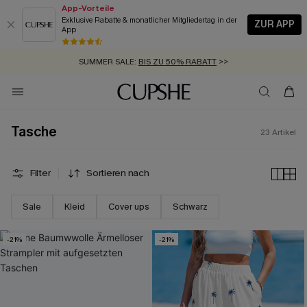
App-Vorteile
Exklusive Rabatte & monatlicher Mitgliedertag in der
ZUR APP
App
GRATIS MASSBAND MIT JEDEM SCHNELLVERSAND-ARTIKEL >>
SUMMER SALE:
BIS ZU 50% RABATT
>>
ZUM NEWSLETTER:
KOSTENLOSER VERSAND AB 89 €
BIS ZU -20% EXTRA ERHALTEN
>>
>>
Tasche
23
Artikel
Filter
Sortieren nach
Sale
Kleid
Cover ups
Schwarz
-21%
-21%