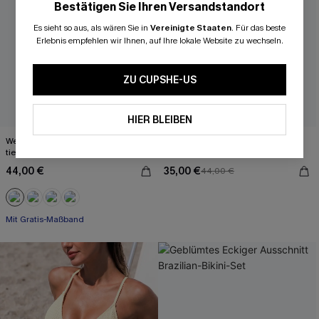
Bestätigen Sie Ihren Versandstandort
Es sieht so aus, als wären Sie in
Vereinigte Staaten
.
Für das beste
Erlebnis empfehlen wir Ihnen, auf Ihre lokale Website zu wechseln.
ZU CUPSHE-US
HIER BLEIBEN
Weißer Breite Träger Badeanzug mit
Weißes Farbblock Mid-Waist Tiefer
tiefem Ausschnitt
Ausschnitt Tanga-Bikini-Set
44,00 €
35,00 €
44,00 €
Mit Gratis-Maßband