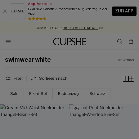
App-Vorteile
Exklusive Rabatte & monatlicher Mitgliedertag in der
ZUR APP
App
GRATIS MASSBAND MIT JEDEM SCHNELLVERSAND-ARTIKEL >>
SUMMER SALE:
BIS ZU 50% RABATT
>>
ZUM NEWSLETTER:
BIS ZU -20% EXTRA ERHALTEN
>>
KOSTENLOSER VERSAND AB 89 €
>>
swimwear white
42
Artikel
Filter
Sortieren nach
Sale
Bikini-Set
Badeanzug
Schwarz
-19%