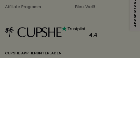
Affiliate Programm
Blau-Weiß
4.4
CUPSHE-APP HERUNTERLADEN
FOLGEN SIE UNS AUF
©2026 CUPSHE DEUTSCHLAND
Datenschutz
&
AGB
&
Zugänglichkeitserklärung