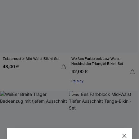
Zebramuster Mid-Waist Bikini-Set
Weißes Farbblock Low-Waist
Neckholder-Triangel-Bikini-Set
48,00 €
42,00 €
Paisley
-20%