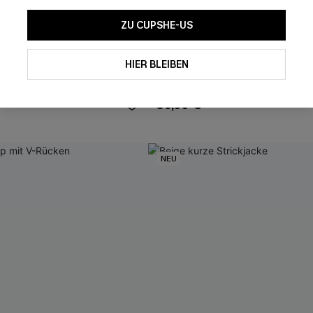
ZU CUPSHE-US
HIER BLEIBEN
m Strick-Top mit
Marineblau Gestreiftes Langa
em Ausschnitt
Strand-Top
39,00 €
NEU