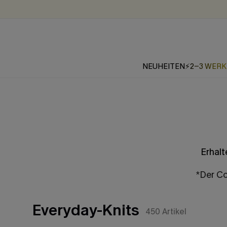
NEUHEITEN
⚡2-3 WER
Erhalt
*Der Co
Everyday-Knits
450
Artikel