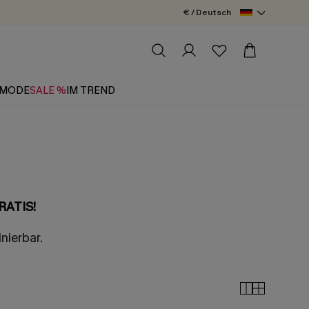
€ / Deutsch
MODE
SALE %
IM TREND
RATIS!
nierbar.