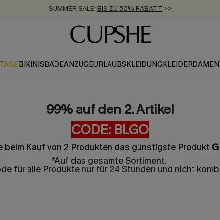
SUMMER SALE:
BIS ZU 50% RABATT
>>
ZUM NEWSLETTER:
KOSTENLOSER VERSAND AB 89 €
BIS ZU -20% EXTRA ERHALTEN
>>
>>
KTAGE
BIKINIS
BADEANZÜGE
URLAUBSKLEIDUNG
KLEIDER
DAMEN
99% auf den 2. Artikel
CODE: BLGO
e beim Kauf von 2 Produkten das günstigste Produkt
G
*Auf das gesamte Sortiment.
de für alle Produkte nur für 24 Stunden und nicht kombi