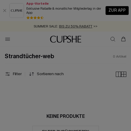
App-Vorteile
Exklusive Rabatte & monatlicher Mitgliedertag in der
ZUR APP
App
GRATIS MASSBAND MIT JEDEM SCHNELLVERSAND-ARTIKEL >>
SUMMER SALE:
BIS ZU 50% RABATT
>>
ZUM NEWSLETTER:
KOSTENLOSER VERSAND AB 89 €
BIS ZU -20% EXTRA ERHALTEN
>>
>>
Strandtücher-web
0
Artikel
Filter
Sortieren nach
KEINE PRODUKTE