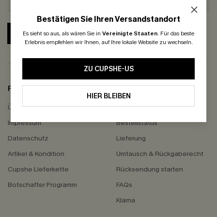
Bestätigen Sie Ihren Versandstandort
ABONNIEREN
Es sieht so aus, als wären Sie in
Vereinigte Staaten
.
Für das beste
Erlebnis empfehlen wir Ihnen, auf Ihre lokale Website zu wechseln.
ZU CUPSHE-US
FIRMENINFO
HILFE
HIER BLEIBEN
Über Uns
Kontakt
Impressum
Bestellstatus
Datenschutz
Lieferung
Artikel & Kondition
Umtausch & Rückgaberecht
Cupshe Lieferkette
Rücksendung starten
Botschafter Programm
FAQs
Klarna