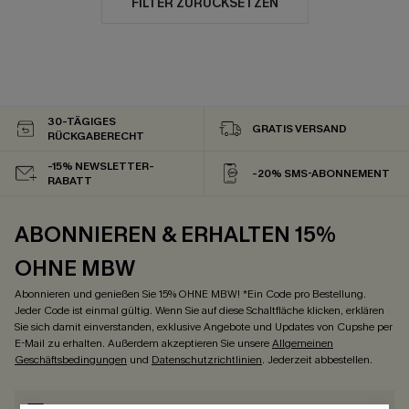
FILTER ZURÜCKSETZEN
30-TÄGIGES
GRATIS VERSAND
RÜCKGABERECHT
-15% NEWSLETTER-
-20% SMS-ABONNEMENT
RABATT
ABONNIEREN & ERHALTEN 15%
OHNE MBW
Abonnieren und genießen Sie 15% OHNE MBW! *Ein Code pro Bestellung.
Jeder Code ist einmal gültig. Wenn Sie auf diese Schaltfläche klicken, erklären
Sie sich damit einverstanden, exklusive Angebote und Updates von Cupshe per
E-Mail zu erhalten. Außerdem akzeptieren Sie unsere
Allgemeinen
Geschäftsbedingungen
und
Datenschutzrichtlinien
. Jederzeit abbestellen.