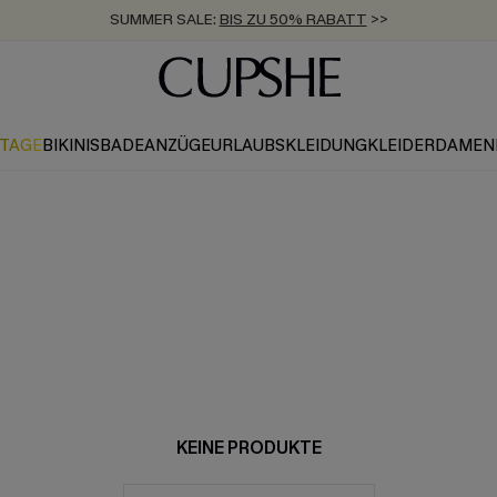
SUMMER SALE:
BIS ZU 50% RABATT
>>
ZUM NEWSLETTER:
KOSTENLOSER VERSAND AB 89 €
BIS ZU -20% EXTRA ERHALTEN
>>
>>
KTAGE
BIKINIS
BADEANZÜGE
URLAUBSKLEIDUNG
KLEIDER
DAMEN
KEINE PRODUKTE