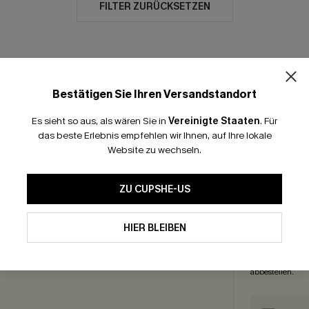
FILTER ZURÜCKSETZEN
Bestätigen Sie Ihren Versandstandort
GRATIS VERSAND
-15% NEWSLETTER-
Es sieht so aus, als wären Sie in
Vereinigte Staaten
.
Für
das beste Erlebnis empfehlen wir Ihnen, auf Ihre lokale
Website zu wechseln.
ICEZENTRUM
ABON
enguide
ZU CUPSHE-US
OHN
enkkarte
Abonnieren und 
eprogramm
HIER BLEIBEN
einmal gültig. W
ate Programm
exklusive Angeb
Sie unsere
Allg
abbestellen.