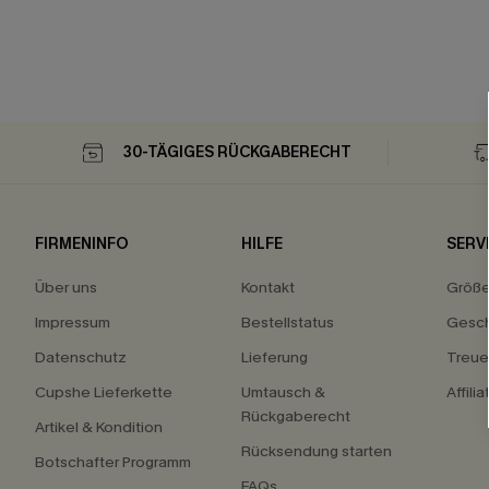
30-TÄGIGES RÜCKGABERECHT
FIRMENINFO
HILFE
SERV
Über uns
Kontakt
Größ
Impressum
Bestellstatus
Gesch
Datenschutz
Lieferung
Treu
Cupshe Lieferkette
Umtausch &
Affili
Rückgaberecht
Artikel & Kondition
Rücksendung starten
Botschafter Programm
FAQs