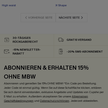
High waist
X-Shape
VORHERIGE SEITE
NÄCHSTE SEITE
30-TÄGIGES
GRATIS VERSAND
RÜCKGABERECHT
-15% NEWSLETTER-
-20% SMS-ABONNEMENT
RABATT
ABONNIEREN & ERHALTEN 15%
OHNE MBW
Abonnieren und genießen Sie 15% OHNE MBW! *Ein Code pro Bestellung.
Jeder Code ist einmal gültig. Wenn Sie auf diese Schaltfläche klicken, erklären
Sie sich damit einverstanden, exklusive Angebote und Updates von Cupshe per
E-Mail zu erhalten. Außerdem akzeptieren Sie unsere
Allgemeinen
Geschäftsbedingungen
und
Datenschutzrichtlinien
. Jederzeit abbestellen.