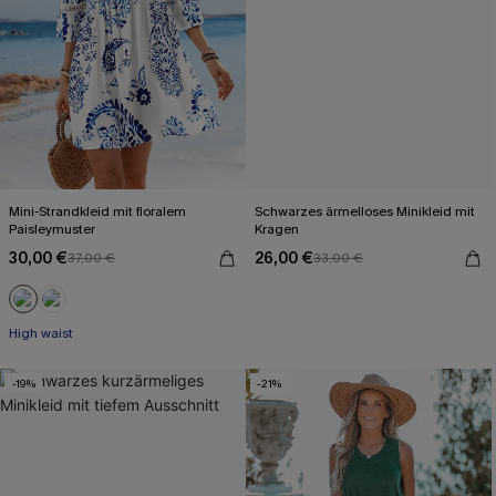
Mini-Strandkleid mit floralem
Schwarzes ärmelloses Minikleid mit
Paisleymuster
Kragen
30,00 €
26,00 €
37,00 €
33,00 €
High waist
-19%
-21%