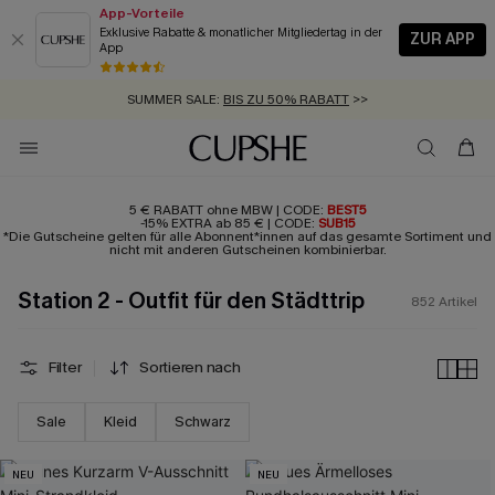
App-Vorteile
Exklusive Rabatte & monatlicher Mitgliedertag in der
ZUR APP
App
GRATIS MASSBAND MIT JEDEM SCHNELLVERSAND-ARTIKEL >>
SUMMER SALE:
BIS ZU 50% RABATT
>>
ZUM NEWSLETTER:
BIS ZU -20% EXTRA ERHALTEN
>>
KOSTENLOSER VERSAND AB 89 €
>>
5 € RABATT ohne MBW | CODE:
BEST5
-15% EXTRA ab 85 € | CODE:
SUB15
*Die Gutscheine gelten für alle Abonnent*innen auf das gesamte Sortiment und
nicht mit anderen Gutscheinen kombinierbar.
Station 2 - Outfit für den Städttrip
852
Artikel
Filter
Sortieren nach
Sale
Kleid
Schwarz
NEU
NEU