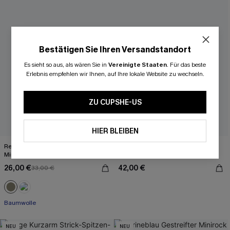
Bestätigen Sie Ihren Versandstandort
Es sieht so aus, als wären Sie in
Vereinigte Staaten
.
Für das beste
Erlebnis empfehlen wir Ihnen, auf Ihre lokale Website zu wechseln.
ZU CUPSHE-US
HIER BLEIBEN
Reine Baumwolle Rückenfreies
Rosa Kurzarm Pullover mit kurzen
Minikleid mit V-Ausschnitt
Ärmeln
26,00 €
42,00 €
33,00 €
Baumwolle
NEU
NEU