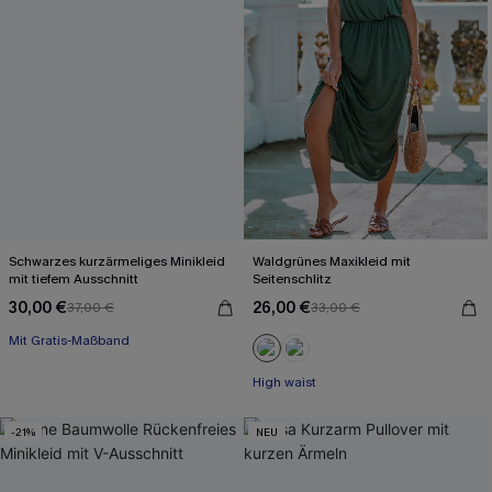
Schwarzes kurzärmeliges Minikleid
Waldgrünes Maxikleid mit
mit tiefem Ausschnitt
Seitenschlitz
30,00 €
26,00 €
37,00 €
33,00 €
Mit Gratis-Maßband
Baumwolle
Mit Gratis-Maßband
High waist
-21%
NEU