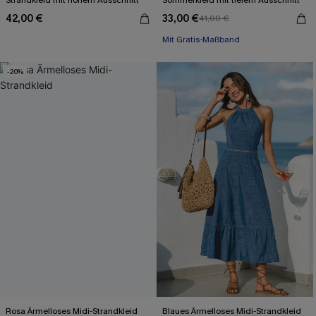
Strandkleid mit hohem Ausschnitt
Sommerkleid mit tiefem Ausschnitt
42,00 €
33,00 €
41,00 €
Mit Gratis-Maßband
Festlich
Mit Gratis-Maßband
-20%
Rosa Ärmelloses Midi-Strandkleid
Blaues Ärmelloses Midi-Strandkleid