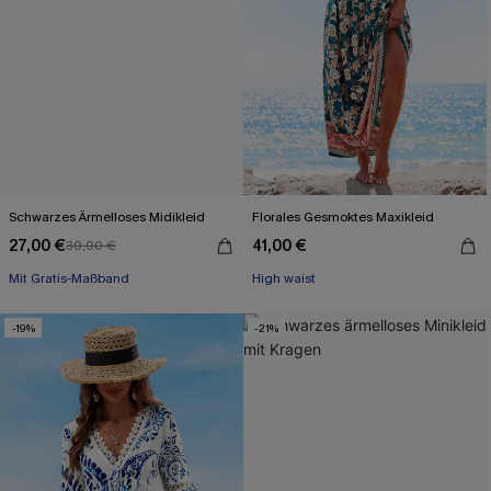
Schwarzes Ärmelloses Midikleid
Florales Gesmoktes Maxikleid
27,00 €
41,00 €
30,00 €
Mit Gratis-Maßband
High waist
High waist
Mit Gratis-Maßband
-19%
-21%