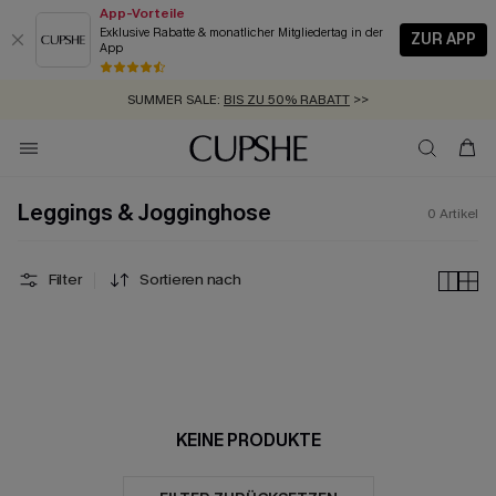
App-Vorteile
Exklusive Rabatte & monatlicher Mitgliedertag in der
ZUR APP
App
GRATIS MASSBAND MIT JEDEM SCHNELLVERSAND-ARTIKEL >>
SUMMER SALE:
BIS ZU 50% RABATT
>>
ZUM NEWSLETTER:
KOSTENLOSER VERSAND AB 89 €
BIS ZU -20% EXTRA ERHALTEN
>>
>>
Leggings & Jogginghose
0
Artikel
Filter
Sortieren nach
KEINE PRODUKTE