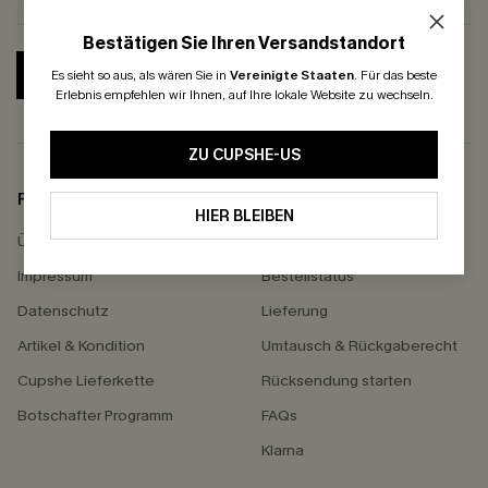
Bestätigen Sie Ihren Versandstandort
ABONNIEREN
Es sieht so aus, als wären Sie in
Vereinigte Staaten
.
Für das beste
Erlebnis empfehlen wir Ihnen, auf Ihre lokale Website zu wechseln.
ZU CUPSHE-US
FIRMENINFO
HILFE
HIER BLEIBEN
Über Uns
Kontakt
Impressum
Bestellstatus
Datenschutz
Lieferung
Artikel & Kondition
Umtausch & Rückgaberecht
Cupshe Lieferkette
Rücksendung starten
Botschafter Programm
FAQs
Klarna