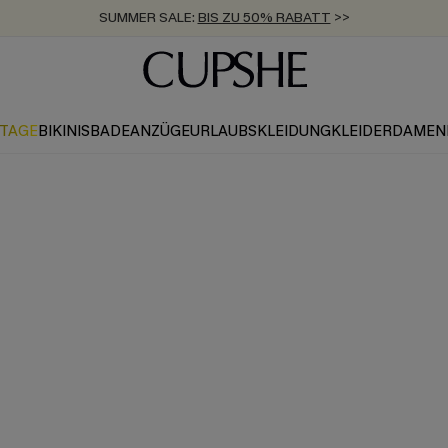
SUMMER SALE:
BIS ZU 50% RABATT
>>
ZUM NEWSLETTER:
KOSTENLOSER VERSAND AB 89 €
BIS ZU -20% EXTRA ERHALTEN
>>
>>
KTAGE
BIKINIS
BADEANZÜGE
URLAUBSKLEIDUNG
KLEIDER
DAMEN