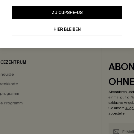
ZU CUPSHE-US
HIER BLEIBEN
GRATIS VERSAND
-15% NEWSLETTER-
ICEZENTRUM
ABON
enguide
OHN
enkkarte
Abonnieren und 
eprogramm
einmal gültig. W
ate Programm
exklusive Angeb
Sie unsere
Allg
abbestellen.