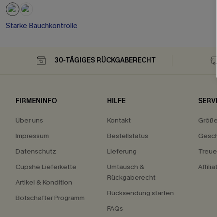
Starke Bauchkontrolle
30-TÄGIGES RÜCKGABERECHT
FIRMENINFO
HILFE
SERV
Über uns
Kontakt
Größ
Impressum
Bestellstatus
Gesch
Datenschutz
Lieferung
Treu
Cupshe Lieferkette
Umtausch &
Affili
Rückgaberecht
Artikel & Kondition
Rücksendung starten
Botschafter Programm
FAQs