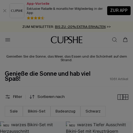
App-Vorteile
Exklusive Rabatte & monatlicher Mitgliedertag in der
ZUR APP
App
GRATIS MASSBAND MIT JEDEM SCHNELLVERSAND-ARTIKEL >>
SUMMER SALE:
BIS ZU 50% RABATT
>>
ZUM NEWSLETTER:
BIS ZU -20% EXTRA ERHALTEN
>>
KOSTENLOSER VERSAND AB 89 €
>>
Genießen Sie die Sonne, das Meer, das Essen und die Schönheit auf dem
Strand.
Genieße die Sonne und hab viel
Spaß!
1061
Artikel
Filter
Sortieren nach
Sale
Bikini-Set
Badeanzug
Schwarz
NEU
NEU