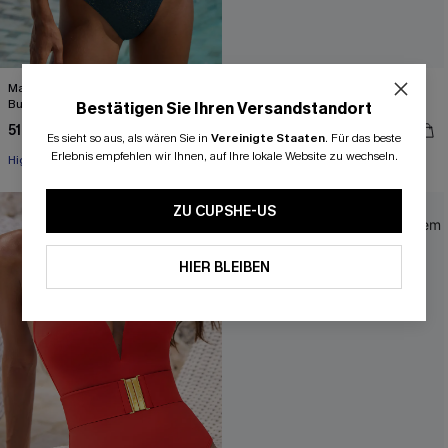
Marineblaues Metallic High-Waist
Marineblaues Metallic Mid-Waist
Bustier-Bikini-Set
Neckholder-Bikini-Set
Bestätigen Sie Ihren Versandstandort
51,00 €
51,00 €
Mit Gratis-Maßband
Es sieht so aus, als wären Sie in
Vereinigte Staaten
.
Für das beste
Erlebnis empfehlen wir Ihnen, auf Ihre lokale Website zu wechseln.
High waist
Mit Gratis-Maßband
-19%
ZU CUPSHE-US
HIER BLEIBEN