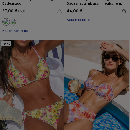
Badeanzug
Badeanzug mit asymmetrischem
Ausschnitt
37,00 €
44,00 €
46,00 €
Mit Gratis-Maßband
Bauch Kontrolle
Mit Gratis-Maßband
Bauch Kontrolle
-20%