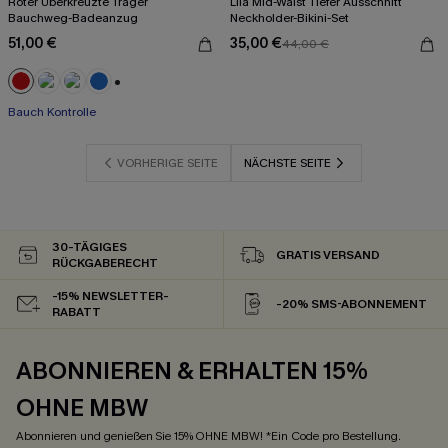
Roter Überkreuzte Träger
Lila Mid-Waist Tiefer Ausschnitt
Bauchweg-Badeanzug
Neckholder-Bikini-Set
51,00 €
35,00 €
44,00 €
+2
Bauch Kontrolle
VORHERIGE SEITE
NÄCHSTE SEITE
30-TÄGIGES
GRATIS VERSAND
RÜCKGABERECHT
-15% NEWSLETTER-
-20% SMS-ABONNEMENT
RABATT
ABONNIEREN & ERHALTEN 15%
OHNE MBW
Abonnieren und genießen Sie 15% OHNE MBW! *Ein Code pro Bestellung.