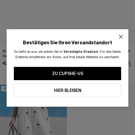
Bestätigen Sie Ihren Versandstandort
Schwarzes Farbblock Tiefer
Lila Low-Waist Triangel-Bikini-Set mit
Es sieht so aus, als wären Sie in
Vereinigte Staaten
.
Für das beste
Ausschnitt Neckholder-Bikini-Set
Kreuzträgern
Erlebnis empfehlen wir Ihnen, auf Ihre lokale Website zu wechseln.
42,00 €
34,00 €
43,00 €
ZU CUPSHE-US
-21%
-21%
HIER BLEIBEN