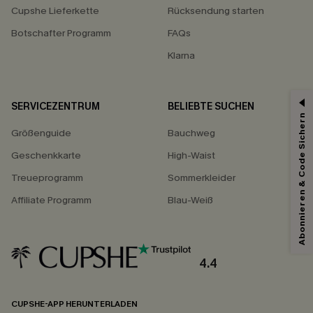
Cupshe Lieferkette
Rücksendung starten
Botschafter Programm
FAQs
Klarna
SERVICEZENTRUM
BELIEBTE SUCHEN
15% ERHALTEN
Abonnieren & Code Sichern
Größenguide
Bauchweg
15% ohne MBW für E-Mail-Abonnenten.
*Ein Code pro Bestellung. Jeder Code ist einmal gültig.
Geschenkkarte
High-Waist
Treueprogramm
Sommerkleider
Affiliate Programm
Blau-Weiß
Mit dem Klick auf diese Schaltfläche erklären Sie sich damit einverstanden,
exklusive Werbeaktionen und Updates von Cupshe per E-Mail zu erhalten.
Sie akzeptieren außerdem unsere
Allgemeinen Geschäftsbedingungen
und
Datenschutzbestimmungen
. Sie können sich jederzeit abmelden.
4.4
ABONNIEREN
CUPSHE-APP HERUNTERLADEN