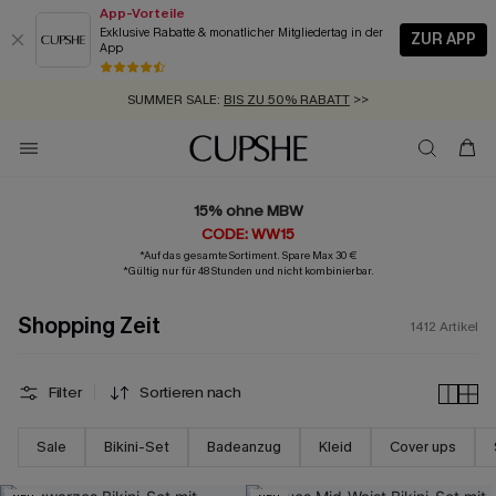
App-Vorteile
Exklusive Rabatte & monatlicher Mitgliedertag in der
ZUR APP
App
GRATIS MASSBAND MIT JEDEM SCHNELLVERSAND-ARTIKEL >>
SUMMER SALE:
BIS ZU 50% RABATT
>>
ZUM NEWSLETTER:
BIS ZU -20% EXTRA ERHALTEN
>>
KOSTENLOSER VERSAND AB 89 €
>>
15% ohne MBW
CODE: WW15
*Auf das gesamte Sortiment. Spare Max 30 €
*Gültig nur für 48 Stunden und nicht kombinierbar.
Shopping Zeit
1412
Artikel
Filter
Sortieren nach
Sale
Bikini-Set
Badeanzug
Kleid
Cover ups