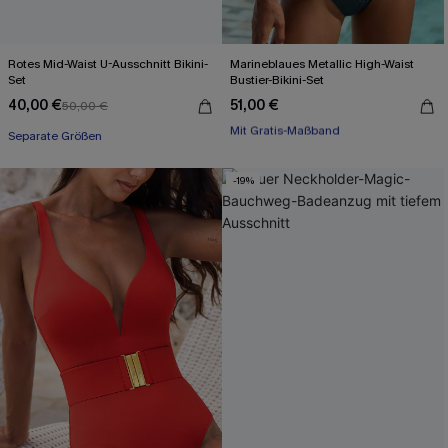
Rotes Mid-Waist U-Ausschnitt Bikini-
Marineblaues Metallic High-Waist
Set
Bustier-Bikini-Set
40,00 €
51,00 €
50,00 €
Mit Gratis-Maßband
Separate Größen
High waist
Mit Gratis-Maßband
-19%