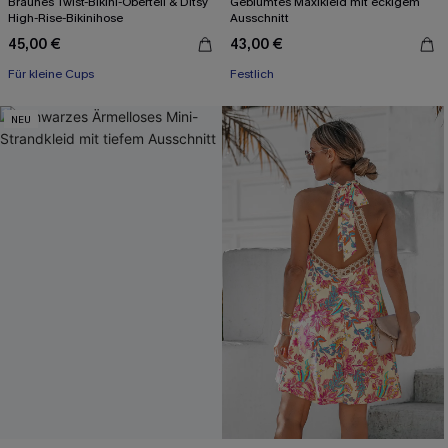
Braunes Twist-Bikini-Oberteil & Ditsy
Geblümtes Maxikleid mit eckigem
High-Rise-Bikinihose
Ausschnitt
45,00 €
43,00 €
Für kleine Cups
Festlich
NEU