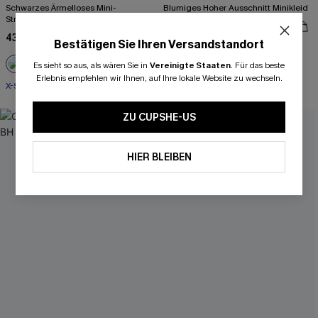
Schwarzes Ärmelloses Mini-
Blumiges Hoher Ausschnitt Minikleid
Strandkleid mit tiefem Ausschnitt
34,00 €
43,00 €
Bestätigen Sie Ihren Versandstandort
Es sieht so aus, als wären Sie in
Vereinigte Staaten
.
Für das beste
A-Linien
Erlebnis empfehlen wir Ihnen, auf Ihre lokale Website zu wechseln.
X-Shape
ZU CUPSHE-US
NEU
HIER BLEIBEN