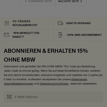
VORHERIGE SEITE
NÄCHSTE SEITE
30-TÄGIGES
GRATIS VERSAND
RÜCKGABERECHT
-15% NEWSLETTER-
-20% SMS-ABONNEMENT
RABATT
ABONNIEREN & ERHALTEN 15%
OHNE MBW
Abonnieren und genießen Sie 15% OHNE MBW! *Ein Code pro Bestellung.
Jeder Code ist einmal gültig. Wenn Sie auf diese Schaltfläche klicken, erklären
Sie sich damit einverstanden, exklusive Angebote und Updates von Cupshe per
E-Mail zu erhalten. Außerdem akzeptieren Sie unsere
Allgemeinen
Geschäftsbedingungen
und
Datenschutzrichtlinien
. Jederzeit abbestellen.