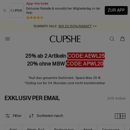
App-Vorteile
Exklusive Rabatte & monatlicher Mitgliedertag in der
ZUR APP
App
GRATIS MASSBAND MIT JEDEM SCHNELLVERSAND-ARTIKEL >>
SUMMER SALE:
BIS ZU 50% RABATT
>>
ZUM NEWSLETTER:
BIS ZU -20% EXTRA ERHALTEN
>>
KOSTENLOSER VERSAND AB 89 €
>>
25% ab 2 Artikeln
CODE: AEWL25
20% ohne MBW
CODE: APWL20
*Auf das gesamte Sortiment. Spare Max 25 €.
*Gültig nur für 24 Stunden und nicht kombinierbar.
EXKLUSIV PER EMAIL
2175
Artikel
Filter
Sortieren nach
Sale
Bikini-Set
Badeanzug
Kleid
Cover ups