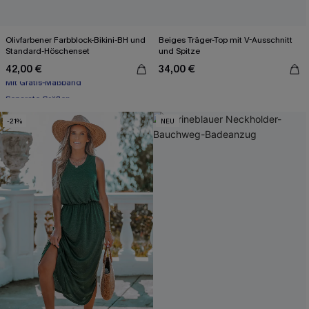
Olivfarbener Farbblock-Bikini-BH und
Beiges Träger-Top mit V-Ausschnitt
Standard-Höschenset
und Spitze
42,00 €
34,00 €
Mit Gratis-Maßband
Separate Größen
Mit Gratis-Maßband
-21%
NEU