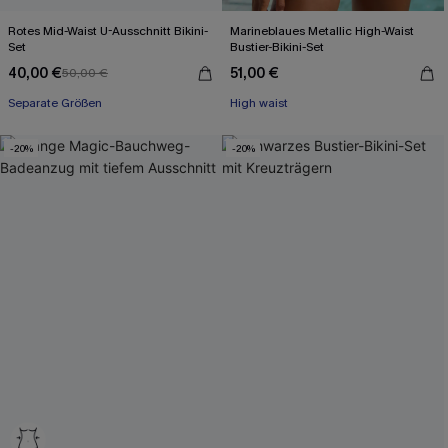
Rotes Mid-Waist U-Ausschnitt Bikini-
Marineblaues Metallic High-Waist
Set
Bustier-Bikini-Set
40,00 €
51,00 €
50,00 €
Mit Gratis-Maßband
Separate Größen
High waist
Mit Gratis-Maßband
-20%
-20%