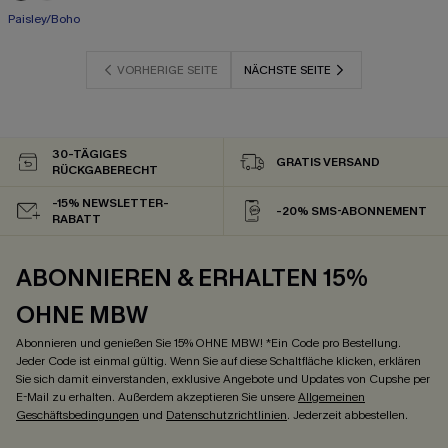
Paisley/Boho
Mit Gratis-Maßband
VORHERIGE SEITE
NÄCHSTE SEITE
30-TÄGIGES
GRATIS VERSAND
RÜCKGABERECHT
-15% NEWSLETTER-
-20% SMS-ABONNEMENT
RABATT
ABONNIEREN & ERHALTEN 15%
OHNE MBW
Abonnieren und genießen Sie 15% OHNE MBW! *Ein Code pro Bestellung.
Jeder Code ist einmal gültig. Wenn Sie auf diese Schaltfläche klicken, erklären
Sie sich damit einverstanden, exklusive Angebote und Updates von Cupshe per
E-Mail zu erhalten. Außerdem akzeptieren Sie unsere
Allgemeinen
Geschäftsbedingungen
und
Datenschutzrichtlinien
. Jederzeit abbestellen.