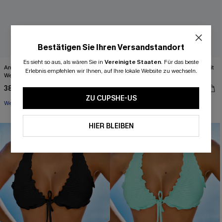
Bestätigen Sie Ihren Versandstandort
Es sieht so aus, als wären Sie in
Vereinigte Staaten
.
Für das beste
Animal-Print Neckholder-Triangel-
Lila Low-Waist Triangel-Bikini-Set mit
Erlebnis empfehlen wir Ihnen, auf Ihre lokale Website zu wechseln.
Wendebikini-Set
Kreuzträgern
38,00 €
34,00 €
47,00 €
43,00 €
ZU CUPSHE-US
Wendbar
HIER BLEIBEN