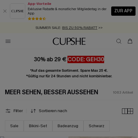
App-Vorteile
Exklusive Rabatte & monatlicher Mitgliedertag in der
ZUR APP
App
GRATIS MASSBAND MIT JEDEM SCHNELLVERSAND-ARTIKEL >>
SUMMER SALE:
BIS ZU 50% RABATT
>>
ZUM NEWSLETTER:
BIS ZU -20% EXTRA ERHALTEN
>>
KOSTENLOSER VERSAND AB 89 €
>>
30% ab 29 €
CODE: GEH30
*Auf das gesamte Sortiment. Spare Max 25 €.
*Gültig nur für 24 Stunden und nicht kombinierbar.
MEER SEHEN, BESSER AUSSEHEN
1063
Artikel
Filter
Sortieren nach
Sale
Bikini-Set
Badeanzug
Schwarz