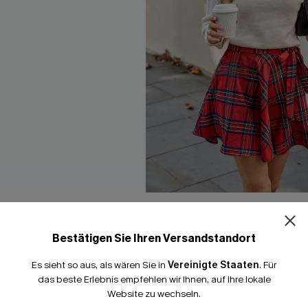
r Minirock mit
Rot karierter Minirock in A-Lin
orne
36,00 €
Bestätigen Sie Ihren Versandstandort
A-Linien
Es sieht so aus, als wären Sie in
Vereinigte Staaten
.
Für
das beste Erlebnis empfehlen wir Ihnen, auf Ihre lokale
Website zu wechseln.