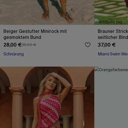
Beiger Gestufter Minirock mit
Brauner Stric
gesmoktem Bund
seitlicher Bin
28,00 €
37,00 €
35,00 €
Schnürung
Miami Swim We