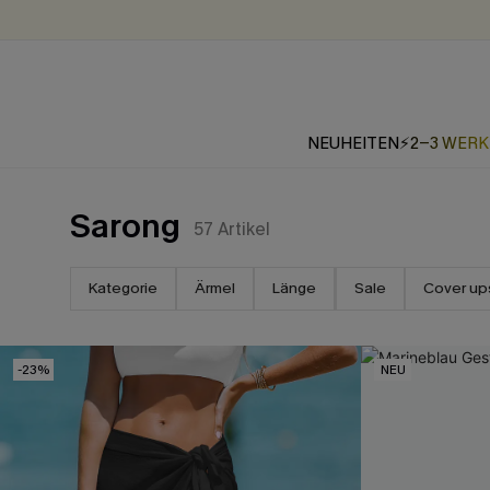
NEUHEITEN
⚡2-3 WER
Sarong
57
Artikel
Kategorie
Ärmel
Länge
Sale
Cover up
-23%
NEU