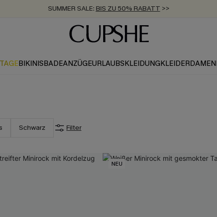
SUMMER SALE:
BIS ZU 50% RABATT
>>
ZUM NEWSLETTER:
KOSTENLOSER VERSAND AB 89 €
BIS ZU -20% EXTRA ERHALTEN
>>
>>
KTAGE
BIKINIS
BADEANZÜGE
URLAUBSKLEIDUNG
KLEIDER
DAMEN
s
Schwarz
Filter
NEU