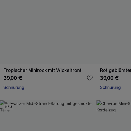
Tropischer Minirock mit Wickelfront
Rot geblümter
39,00 €
39,00 €
Schnürung
Schnürung
NEU