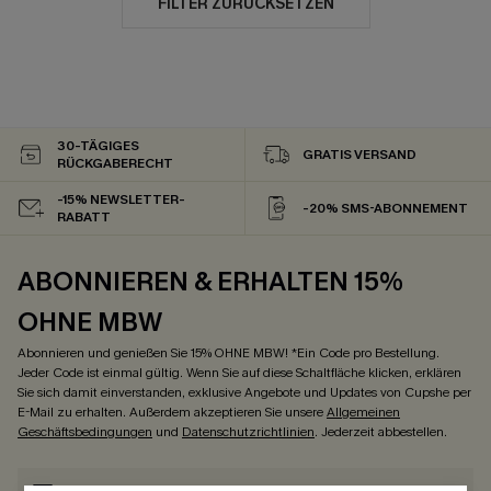
FILTER ZURÜCKSETZEN
30-TÄGIGES
GRATIS VERSAND
RÜCKGABERECHT
-15% NEWSLETTER-
-20% SMS-ABONNEMENT
RABATT
ABONNIEREN & ERHALTEN 15%
OHNE MBW
Abonnieren und genießen Sie 15% OHNE MBW! *Ein Code pro Bestellung.
Jeder Code ist einmal gültig. Wenn Sie auf diese Schaltfläche klicken, erklären
Sie sich damit einverstanden, exklusive Angebote und Updates von Cupshe per
E-Mail zu erhalten. Außerdem akzeptieren Sie unsere
Allgemeinen
Geschäftsbedingungen
und
Datenschutzrichtlinien
. Jederzeit abbestellen.