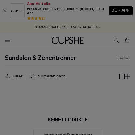
App-Vorteile
Exklusive Rabatte & monatlicher Mitgliedertag in der
ZUR APP
App
GRATIS MASSBAND MIT JEDEM SCHNELLVERSAND-ARTIKEL >>
SUMMER SALE:
BIS ZU 50% RABATT
>>
ZUM NEWSLETTER:
KOSTENLOSER VERSAND AB 89 €
BIS ZU -20% EXTRA ERHALTEN
>>
>>
Sandalen & Zehentrenner
0
Artikel
Filter
Sortieren nach
KEINE PRODUKTE