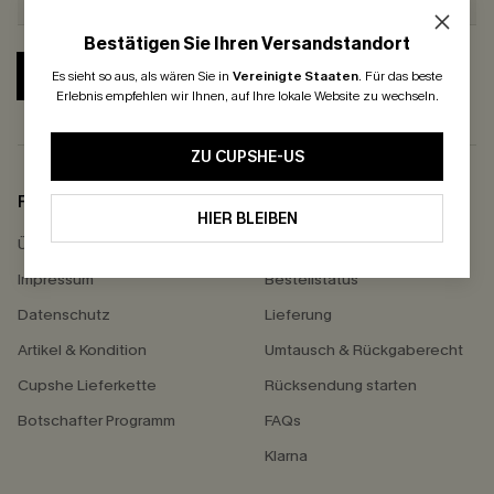
Bestätigen Sie Ihren Versandstandort
ABONNIEREN
Es sieht so aus, als wären Sie in
Vereinigte Staaten
.
Für das beste
Erlebnis empfehlen wir Ihnen, auf Ihre lokale Website zu wechseln.
ZU CUPSHE-US
FIRMENINFO
HILFE
HIER BLEIBEN
Über Uns
Kontakt
Impressum
Bestellstatus
Datenschutz
Lieferung
Artikel & Kondition
Umtausch & Rückgaberecht
Cupshe Lieferkette
Rücksendung starten
Botschafter Programm
FAQs
Klarna