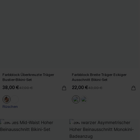
Farbblock Überkreuzte Träger
Farbblock Breite Träger Eckiger
Bustier-Bikini-Set
Ausschnitt Bikini-Set
38,00 €
22,00 €
47,00 €
43,00 €
Mit Gratis-Maßband
Rüschen
-20%
-20%
Mit Gratis-Maßband