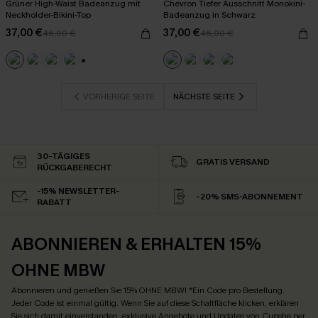
Grüner High-Waist Badeanzug mit
Chevron Tiefer Ausschnitt Monokini-
Neckholder-Bikini-Top
Badeanzug in Schwarz
37,00 €
37,00 €
46,00 €
46,00 €
+2
VORHERIGE SEITE
NÄCHSTE SEITE
30-TÄGIGES
GRATIS VERSAND
RÜCKGABERECHT
-15% NEWSLETTER-
-20% SMS-ABONNEMENT
RABATT
ABONNIEREN & ERHALTEN 15%
OHNE MBW
Abonnieren und genießen Sie 15% OHNE MBW! *Ein Code pro Bestellung.
Jeder Code ist einmal gültig. Wenn Sie auf diese Schaltfläche klicken, erklären
Sie sich damit einverstanden, exklusive Angebote und Updates von Cupshe per