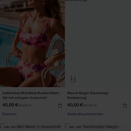
Geblümtes Mid-Waist Bustier-Bikini-
Mauve Magic-Bauchweg-
Set mit eckigem Ausschnitt
Badeanzug
40,00 €
40,00 €
50,00 €
44,00 €
Rüschen
Starke Bauchkontrolle
-20%
-19%