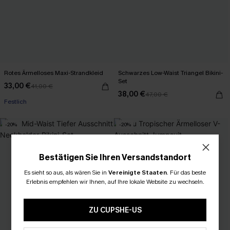
Rotes Ärmelloses Maxi-Strandkleid
Schwarzes Low-Waist Triangel Bikini-
Set
33,00 €
41,00 €
38,00 €
47,00 €
Festlich
-20%
-20%
Bestätigen Sie Ihren Versandstandort
Es sieht so aus, als wären Sie in
Vereinigte Staaten
.
Für das beste
Erlebnis empfehlen wir Ihnen, auf Ihre lokale Website zu wechseln.
ZU CUPSHE-US