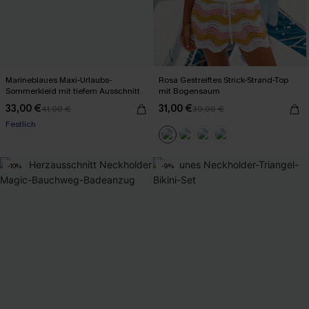
Marineblaues Maxi-Urlaubs-
Rosa Gestreiftes Strick-Strand-Top
Sommerkleid mit tiefem Ausschnitt
mit Bogensaum
33,00 €
31,00 €
41,00 €
39,00 €
Mit Gratis-Maßband
Festlich
Mit Gratis-Maßband
-10%
-9%