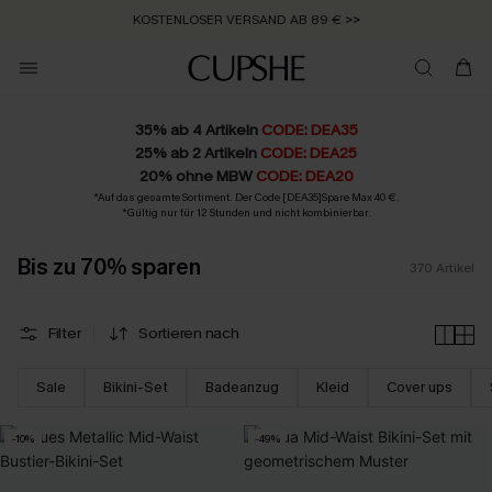
GRATIS MASSBAND MIT JEDEM SCHNELLVERSAND-ARTIKEL >>
35% ab 4 Artikeln
CODE: DEA35
25% ab 2 Artikeln
CODE: DEA25
20% ohne MBW
CODE: DEA20
*Auf das gesamte Sortiment. Der Code [DEA35]Spare Max 40 €.
*Gültig nur für 12 Stunden und nicht kombinierbar.
Bis zu 70% sparen
370
Artikel
Filter
Sortieren nach
Sale
Bikini-Set
Badeanzug
Kleid
Cover ups
-10%
-49%