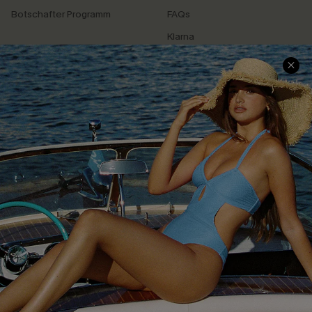
Botschafter Programm
FAQs
Klarna
SERVICEZENTRUM
BELIEBTE SUCHEN
Größenguide
Bauchweg
Geschenkkarte
High-Waist
Treueprogramm
Sommerkleider
Affiliate Programm
Blau-Weiß
4.4
CUPSHE-APP HERUNTERLADEN