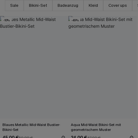
Sale
Bikini-Set
Badeanzug
Kleid
Cover ups
-10%
-49%
Blaues Metallic Mid-Waist Bustier-
Aqua Mid-Waist Bikini-Set mit
Bikini-Set
geometrischem Muster
45,00 €
24,00 €
50,00 €
47,00 €