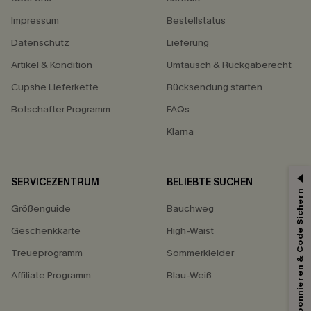
Impressum
Bestellstatus
Datenschutz
Lieferung
Artikel & Kondition
Umtausch & Rückgaberecht
Cupshe Lieferkette
Rücksendung starten
Botschafter Programm
FAQs
Klarna
SERVICEZENTRUM
BELIEBTE SUCHEN
Abonnieren & Code Sichern
15% ERHALTEN
Größenguide
Bauchweg
15% ohne MBW für E-Mail-Abonnenten.
Geschenkkarte
High-Waist
*Ein Code pro Bestellung. Jeder Code ist einmal gültig.
Treueprogramm
Sommerkleider
Affiliate Programm
Blau-Weiß
Mit dem Klick auf diese Schaltfläche erklären Sie sich damit einverstanden,