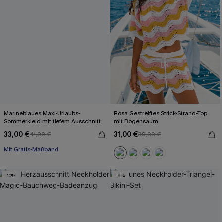
Marineblaues Maxi-Urlaubs-
Rosa Gestreiftes Strick-Strand-Top
Sommerkleid mit tiefem Ausschnitt
mit Bogensaum
33,00 €
31,00 €
41,00 €
39,00 €
Mit Gratis-Maßband
Festlich
Mit Gratis-Maßband
-10%
-9%