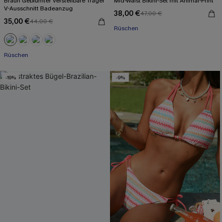
Braun Geblümter Verstellbare Träger
Mid-Waist Bikini-Set mit Animal-Print
V-Ausschnitt Badeanzug
38,00 €
47,00 €
35,00 €
44,00 €
Rüschen
Rüschen
-19%
-9%