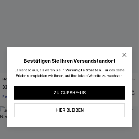
Bestätigen Sie Ihren Versandstandort
Es sieht so aus, als wären Sie in
Vereinigte Staaten
.
Für das beste
Erlebnis empfehlen wir Ihnen, auf Ihre lokale Website zu wechseln.
Rotes Ärmelloses Maxi-Strandkleid
Schwarzes Low-Waist Triangel Bikini-
Set
33,00 €
41,00 €
38,00 €
47,00 €
ZU CUPSHE-US
Festlich
HIER BLEIBEN
-20%
-20%