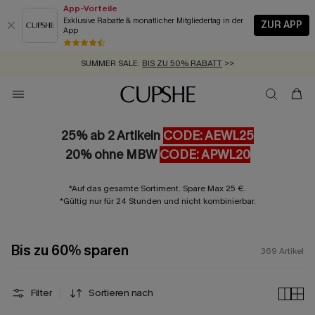
App-Vorteile
Exklusive Rabatte & monatlicher Mitgliedertag in der
ZUR APP
App
GRATIS MASSBAND MIT JEDEM SCHNELLVERSAND-ARTIKEL >>
SUMMER SALE:
BIS ZU 50% RABATT
>>
ZUM NEWSLETTER:
BIS ZU -20% EXTRA ERHALTEN
>>
KOSTENLOSER VERSAND AB 89 €
>>
25% ab 2 Artikeln
CODE: AEWL25
20% ohne MBW
CODE: APWL20
*Auf das gesamte Sortiment. Spare Max 25 €.
*Gültig nur für 24 Stunden und nicht kombinierbar.
Bis zu 60% sparen
369
Artikel
Filter
Sortieren nach