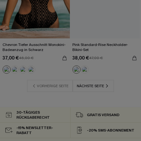
Chevron Tiefer Ausschnitt Monokini-
Pink Standard-Rise Neckholder-
Badeanzug in Schwarz
Bikini-Set
37,00 €
38,00 €
46,00 €
47,00 €
VORHERIGE SEITE
NÄCHSTE SEITE
30-TÄGIGES
GRATIS VERSAND
RÜCKGABERECHT
-15% NEWSLETTER-
-20% SMS-ABONNEMENT
RABATT