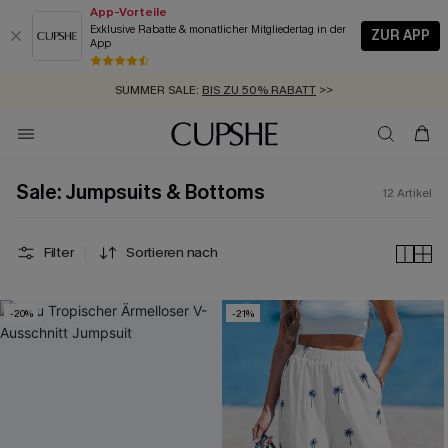
App-Vorteile
Exklusive Rabatte & monatlicher Mitgliedertag in der
ZUR APP
App
GRATIS MASSBAND MIT JEDEM SCHNELLVERSAND-ARTIKEL >>
SUMMER SALE:
BIS ZU 50% RABATT
>>
ZUM NEWSLETTER:
KOSTENLOSER VERSAND AB 89 €
BIS ZU -20% EXTRA ERHALTEN
>>
>>
Sale: Jumpsuits & Bottoms
12
Artikel
Filter
Sortieren nach
-20%
-21%