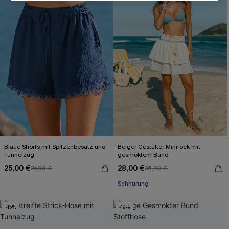
Blaue Shorts mit Spitzenbesatz und
Beiger Gestufter Minirock mit
Tunnelzug
gesmoktem Bund
25,00 €
28,00 €
31,00 €
35,00 €
Schnürung
-15%
-19%