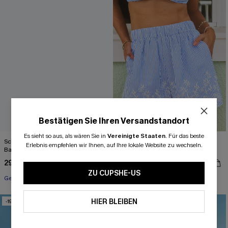
Bestätigen Sie Ihren Versandstandort
Es sieht so aus, als wären Sie in
Vereinigte Staaten
.
Für das beste
Schwarzer Gesmokte Taille
Blau-Weiße Shorts mit Gummizug
Erlebnis empfehlen wir Ihnen, auf Ihre lokale Website zu wechseln.
Bandeau-Jumpsuit
und Bogensaum
29,00 €
25,00 €
36,00 €
31,00 €
ZU CUPSHE-US
Gesmokt
HIER BLEIBEN
-19%
-20%