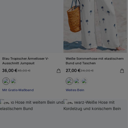
Blau Tropischer Ärmelloser V-
Weiße Sommerhose mit elastischem
Ausschnitt Jumpsuit
Bund und Taschen
36,00 €
27,00 €
45,00 €
34,00 €
Mit Gratis-Maßband
Weites Bein
Weites Bein
-21%
-21%
Mit Gratis-Maßband