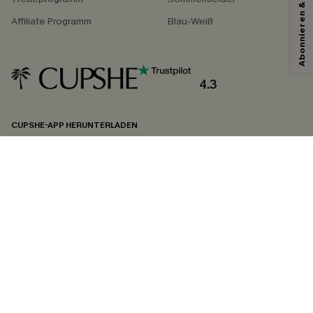
Abonnieren & Code Sichern
Affiliate Programm
Blau-Weiß
4.3
CUPSHE-APP HERUNTERLADEN
FOLGEN SIE UNS AUF
©2026 CUPSHE DEUTSCHLAND