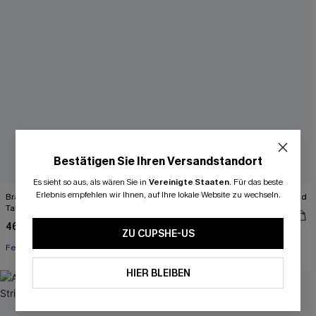
Bestätigen Sie Ihren Versandstandort
Es sieht so aus, als wären Sie in
Vereinigte Staaten
.
Für das beste
Erlebnis empfehlen wir Ihnen, auf Ihre lokale Website zu wechseln.
Braunes Strick-Midikleid mit
Schwarzes Rundhals Mini-Strickkleid
Taillengürtel
48,00 €
46,00 €
ZU CUPSHE-US
Festlich
HIER BLEIBEN