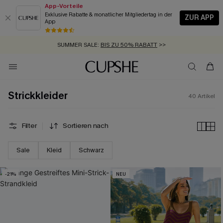
App-Vorteile
Exklusive Rabatte & monatlicher Mitgliedertag in der
ZUR APP
App
GRATIS MASSBAND MIT JEDEM SCHNELLVERSAND-ARTIKEL >>
SUMMER SALE:
BIS ZU 50% RABATT
>>
ZUM NEWSLETTER:
BIS ZU -20% EXTRA ERHALTEN
>>
KOSTENLOSER VERSAND AB 89 €
>>
Strickkleider
40
Artikel
Filter
Sortieren nach
Sale
Kleid
Schwarz
-21%
NEU