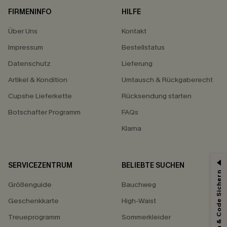
FIRMENINFO
HILFE
Über Uns
Kontakt
Impressum
Bestellstatus
Datenschutz
Lieferung
Artikel & Kondition
Umtausch & Rückgaberecht
Cupshe Lieferkette
Rücksendung starten
Botschafter Programm
FAQs
Klarna
SERVICEZENTRUM
BELIEBTE SUCHEN
Abonnieren & Code Sichern
15% ERHALTEN
Größenguide
Bauchweg
15% ohne MBW für E-Mail-Abonnenten.
Geschenkkarte
High-Waist
*Ein Code pro Bestellung. Jeder Code ist einmal gültig.
Treueprogramm
Sommerkleider