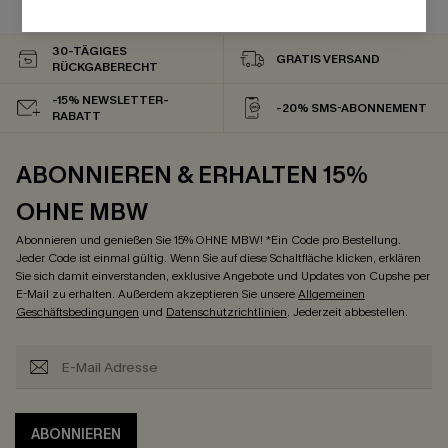
Bauch Kontrolle
30-TÄGIGES
GRATIS VERSAND
RÜCKGABERECHT
-15% NEWSLETTER-
-20% SMS-ABONNEMENT
RABATT
ABONNIEREN & ERHALTEN 15%
OHNE MBW
Abonnieren und genießen Sie 15% OHNE MBW! *Ein Code pro Bestellung.
Jeder Code ist einmal gültig. Wenn Sie auf diese Schaltfläche klicken, erklären
Sie sich damit einverstanden, exklusive Angebote und Updates von Cupshe per
E-Mail zu erhalten. Außerdem akzeptieren Sie unsere
Allgemeinen
Geschäftsbedingungen
und
Datenschutzrichtlinien
. Jederzeit abbestellen.
ABONNIEREN