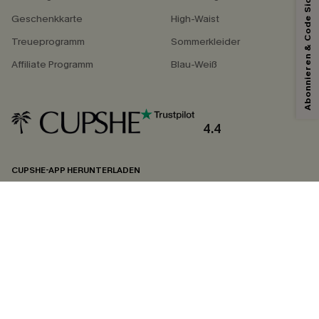
Abonnieren & Code Sichern
Geschenkkarte
High-Waist
Treueprogramm
Sommerkleider
Affiliate Programm
Blau-Weiß
4.4
CUPSHE-APP HERUNTERLADEN
FOLGEN SIE UNS AUF