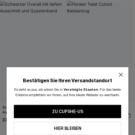
Bestätigen Sie Ihren Versandstandort
Es sieht so aus, als wären Sie in
Vereinigte Staaten
.
Für das beste
Erlebnis empfehlen wir Ihnen, auf Ihre lokale Website zu wechseln.
Schwarzer Overall mit tiefem
Floraler Twist Cutout Badeanzug
ZU CUPSHE-US
Ausschnitt und Quastenband
44,00 €
37,00 €
HIER BLEIBEN