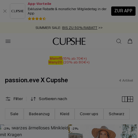
App-Vorteile
Exklusive Rabatte & monatlicher Mitgliedertag in der
ZUR APP
App
GRATIS MASSBAND MIT JEDEM SCHNELLVERSAND-ARTIKEL >>
SUMMER SALE:
BIS ZU 50% RABATT
>>
ZUM NEWSLETTER:
KOSTENLOSER VERSAND AB 89 €
BIS ZU -20% EXTRA ERHALTEN
>>
>>
Many15
(15% ab 70€+)
Many20
(20% ab 80€+)
passion.eve X Cupshe
4
Artikel
Filter
Sortieren nach
Sale
Badeanzug
Kleid
Cover ups
Schwarz
-21%
-21%