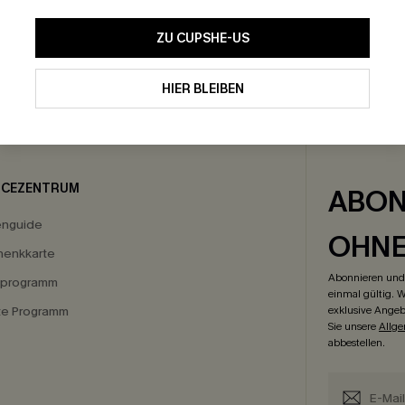
ZU CUPSHE-US
HIER BLEIBEN
GRATIS VERSAND
-15% NEWSLETTER-
ICEZENTRUM
ABON
enguide
OHN
enkkarte
Abonnieren und 
eprogramm
einmal gültig. W
ate Programm
exklusive Angeb
Sie unsere
Allg
abbestellen.