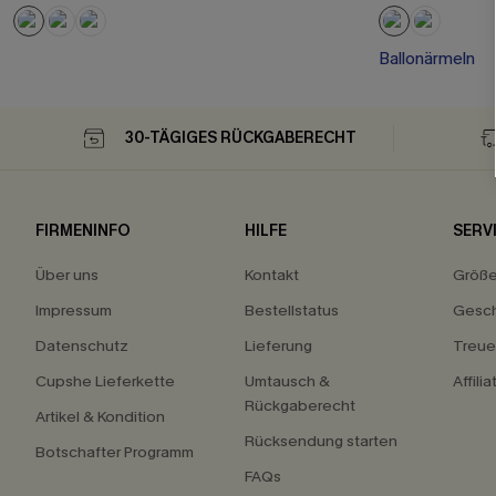
Ballonärmeln
30-TÄGIGES RÜCKGABERECHT
FIRMENINFO
HILFE
SERV
Über uns
Kontakt
Größ
Impressum
Bestellstatus
Gesch
Datenschutz
Lieferung
Treu
Cupshe Lieferkette
Umtausch &
Affili
Rückgaberecht
Artikel & Kondition
Rücksendung starten
Botschafter Programm
FAQs