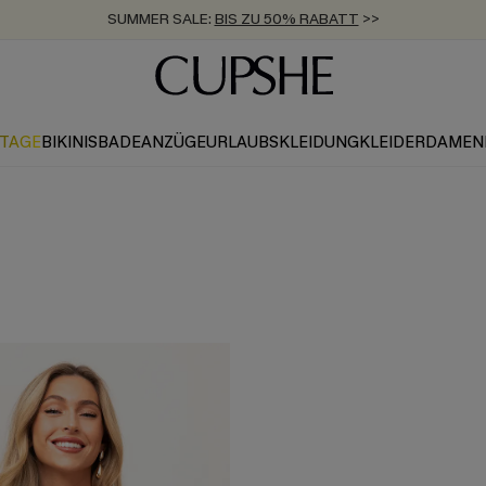
SUMMER SALE:
BIS ZU 50% RABATT
>>
ZUM NEWSLETTER:
KOSTENLOSER VERSAND AB 89 €
BIS ZU -20% EXTRA ERHALTEN
>>
>>
KTAGE
BIKINIS
BADEANZÜGE
URLAUBSKLEIDUNG
KLEIDER
DAMEN