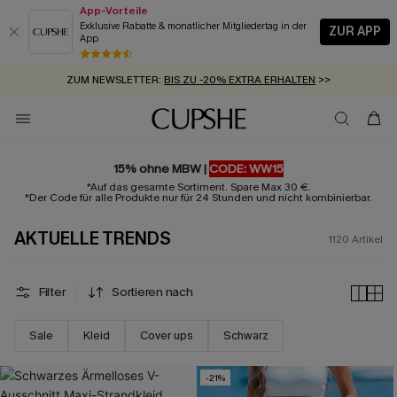
App-Vorteile
Exklusive Rabatte & monatlicher Mitgliedertag in der
ZUR APP
App
GRATIS MASSBAND MIT JEDEM SCHNELLVERSAND-ARTIKEL >>
SUMMER SALE:
BIS ZU 50% RABATT
>>
ZUM NEWSLETTER:
BIS ZU -20% EXTRA ERHALTEN
>>
KOSTENLOSER VERSAND AB 89 €
>>
15% ohne MBW |
CODE: WW15
*Auf das gesamte Sortiment. Spare Max 30 €.
*Der Code für alle Produkte nur für 24 Stunden und nicht kombinierbar.
AKTUELLE TRENDS
1120
Artikel
Filter
Sortieren nach
Sale
Kleid
Cover ups
Schwarz
-21%