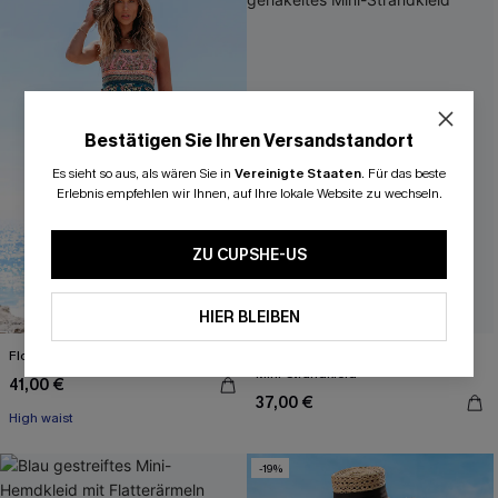
Bestätigen Sie Ihren Versandstandort
Es sieht so aus, als wären Sie in
Vereinigte Staaten
.
Für das beste
Erlebnis empfehlen wir Ihnen, auf Ihre lokale Website zu wechseln.
ZU CUPSHE-US
HIER BLEIBEN
Florales Gesmoktes Maxikleid
Beige kurzärmeliges gehäkeltes
Mini-Strandkleid
41,00 €
37,00 €
High waist
-19%