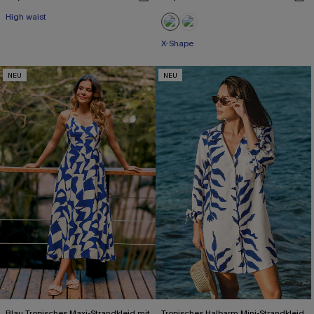
High waist
X-Shape
NEU
NEU
Blau Tropisches Maxi-Strandkleid mit
Tropisches Halbarm Mini-Strandkleid