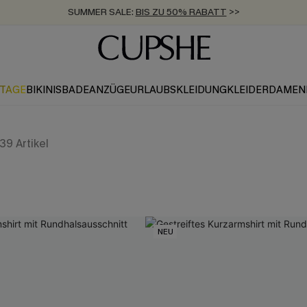
SUMMER SALE:
BIS ZU 50% RABATT
>>
ZUM NEWSLETTER:
KOSTENLOSER VERSAND AB 89 €
BIS ZU -20% EXTRA ERHALTEN
>>
>>
KTAGE
BIKINIS
BADEANZÜGE
URLAUBSKLEIDUNG
KLEIDER
DAMEN
39
Artikel
NEU