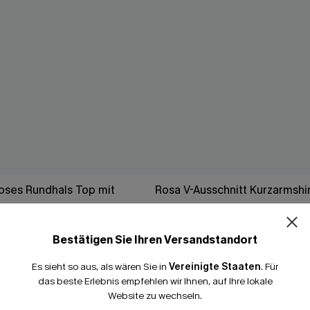
oses Rundhals Top mit
Rosa V-Ausschnitt Kurzarmshi
34,00 €
Bestätigen Sie Ihren Versandstandort
Es sieht so aus, als wären Sie in
Vereinigte Staaten
.
Für
das beste Erlebnis empfehlen wir Ihnen, auf Ihre lokale
NEU
Website zu wechseln.