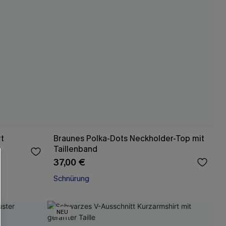
rt
Braunes Polka-Dots Neckholder-Top mit
Taillenband
37,00 €
Schnürung
NEU