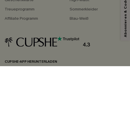
Abonnieren & Code Sichern
Treueprogramm
Sommerkleider
Affiliate Programm
Blau-Weiß
Mit dem Klick auf diese Schaltfläche erklären Sie sich damit einverstanden,
exklusive Werbeaktionen und Updates von Cupshe per E-Mail zu erhalten.
Sie akzeptieren außerdem unsere
Allgemeinen Geschäftsbedingungen
und
Datenschutzbestimmungen
. Sie können sich jederzeit abmelden.
4.3
ABONNIEREN
CUPSHE-APP HERUNTERLADEN
FOLGEN SIE UNS AUF