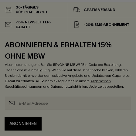
30-TÄGIGES
GRATIS VERSAND
RÜCKGABERECHT
-15% NEWSLETTER-
-20% SMS-ABONNEMENT
RABATT
ABONNIEREN & ERHALTEN 15%
OHNE MBW
Abonnieren und genießen Sie 15% OHNE MBW! *Ein Code pro Bestellung.
Jeder Code ist einmal gültig. Wenn Sie auf diese Schaltfläche klicken, erklären
Sie sich damit einverstanden, exklusive Angebote und Updates von Cupshe per
E-Mail zu erhalten. Außerdem akzeptieren Sie unsere
Allgemeinen
Geschäftsbedingungen
und
Datenschutzrichtlinien
. Jederzeit abbestellen.
ABONNIEREN