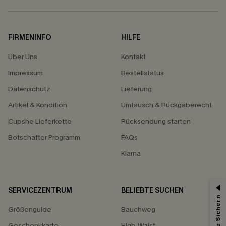
FIRMENINFO
HILFE
Über Uns
Kontakt
Impressum
Bestellstatus
Datenschutz
Lieferung
Artikel & Kondition
Umtausch & Rückgaberecht
Cupshe Lieferkette
Rücksendung starten
Botschafter Programm
FAQs
Klarna
SERVICEZENTRUM
BELIEBTE SUCHEN
15% ERHALTEN
Größenguide
Bauchweg
15% ohne MBW für E-Mail-Abonnenten.
*Ein Code pro Bestellung. Jeder Code ist einmal gültig.
Geschenkkarte
High-Waist