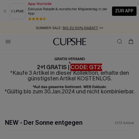
App-Vorteile
Exklusive Rabatte & monatlicher Mitgliedertag in der
ZUR APP
App
GRATIS MASSBAND MIT JEDEM SCHNELLVERSAND-ARTIKEL >>
SUMMER SALE:
BIS ZU 50% RABATT
>>
ZUM NEWSLETTER:
BIS ZU -20% EXTRA ERHALTEN
>>
KOSTENLOSER VERSAND AB 89 €
>>
GRATIS VERSAND
+
2+1 GRATIS |
CODE: GT21
*Kaufe 3 Artikel in dieser Kollektion, erhalte den
günstigsten Artikel KOSTENLOS.
*Auf das gesamte Sortiment. WEB Exklusiv.
*Gültig bis zum 30.Jan.2024 und nicht kombinierbar.
NEW - Der Sonne entgegen
1373
Artikel