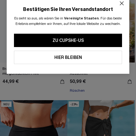
Bestätigen Sie Ihren Versandstandort
Es sieht so aus, als wären Sie in
Vereinigte Staaten
.
Für das beste
Erlebnis empfehlen wir Ihnen, auf Ihre lokale Website zu wechseln.
ZU CUPSHE-US
HIER BLEIBEN
Braunes Triangel-Tanga-Bikini-Set
Blauer Badeanzug mit eckigem
mit gemischtem Print
Ausschnitt
44,99 €
50,99 €
Rüschen
NEU
-23%