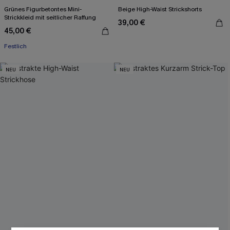
Grünes Figurbetontes Mini-
Beige High-Waist Strickshorts
Strickkleid mit seitlicher Raffung
39,00 €
45,00 €
Festlich
NEU
NEU