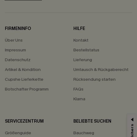
FIRMENINFO
HILFE
Über Uns
Kontakt
Impressum
Bestellstatus
Datenschutz
Lieferung
Artikel & Kondition
Umtausch & Rückgaberecht
Cupshe Lieferkette
Rücksendung starten
Botschafter Programm
FAQs
Klarna
SERVICEZENTRUM
BELIEBTE SUCHEN
15% ERHALTEN
Größenguide
Bauchweg
15% ohne MBW für E-Mail-Abonnenten.