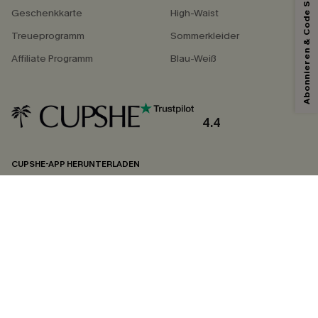
Abonnieren & Code Sichern
*Ein Code pro Bestellung. Jeder Code ist einmal gültig.
Geschenkkarte
High-Waist
Treueprogramm
Sommerkleider
Affiliate Programm
Blau-Weiß
Mit dem Klick auf diese Schaltfläche erklären Sie sich damit einverstanden,
exklusive Werbeaktionen und Updates von Cupshe per E-Mail zu erhalten.
Sie akzeptieren außerdem unsere
Allgemeinen Geschäftsbedingungen
und
Datenschutzbestimmungen
. Sie können sich jederzeit abmelden.
4.4
ABONNIEREN
CUPSHE-APP HERUNTERLADEN
FOLGEN SIE UNS AUF