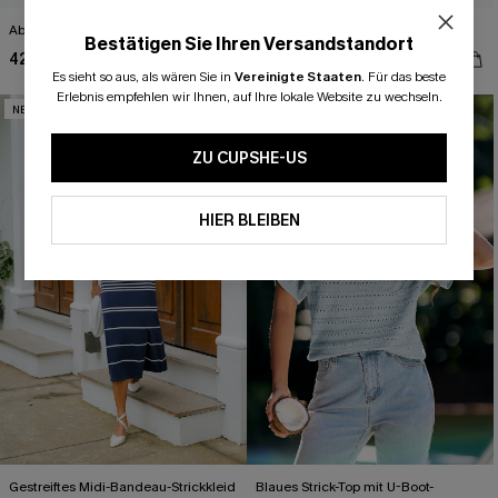
Abstrakte High-Waist Strickhose
Abstraktes Kurzarm Strick-Top
Bestätigen Sie Ihren Versandstandort
42,00 €
42,00 €
Es sieht so aus, als wären Sie in
Vereinigte Staaten
.
Für das beste
Erlebnis empfehlen wir Ihnen, auf Ihre lokale Website zu wechseln.
NEU
NEU
ZU CUPSHE-US
HIER BLEIBEN
Gestreiftes Midi-Bandeau-Strickkleid
Blaues Strick-Top mit U-Boot-