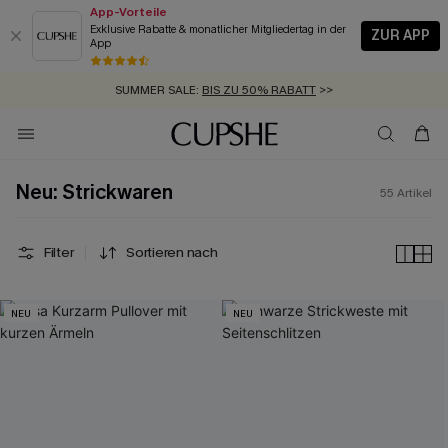
App-Vorteile
Exklusive Rabatte & monatlicher Mitgliedertag in der
ZUR APP
App
GRATIS MASSBAND MIT JEDEM SCHNELLVERSAND-ARTIKEL >>
SUMMER SALE:
BIS ZU 50% RABATT
>>
ZUM NEWSLETTER:
BIS ZU -20% EXTRA ERHALTEN
>>
KOSTENLOSER VERSAND AB 89 €
>>
Neu: Strickwaren
55
Artikel
Filter
Sortieren nach
NEU
NEU