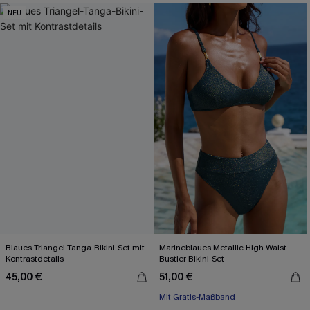
NEU
Blaues Triangel-Tanga-Bikini-Set mit
Marineblaues Metallic High-Waist
Kontrastdetails
Bustier-Bikini-Set
45,00 €
51,00 €
Mit Gratis-Maßband
High waist