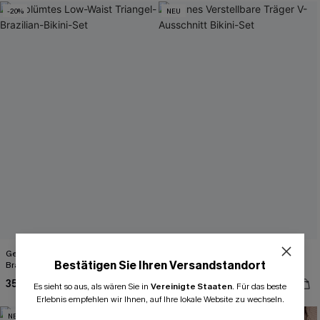
-20%
NEU
Geblümtes Low-Waist Triangel-
Grünes Verstellbare Träger V-
Bestätigen Sie Ihren Versandstandort
Brazilian-Bikini-Set
Ausschnitt Bikini-Set
35,00 €
48,00 €
44,00 €
Es sieht so aus, als wären Sie in
Vereinigte Staaten
.
Für das beste
Erlebnis empfehlen wir Ihnen, auf Ihre lokale Website zu wechseln.
NEU
NEU