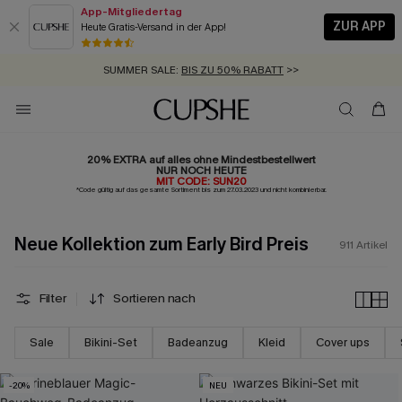
App-Mitgliedertag
ZUR APP
Heute Gratis-Versand in der App!
GRATIS MASSBAND MIT JEDEM SCHNELLVERSAND-ARTIKEL >>
SUMMER SALE:
BIS ZU 50% RABATT
>>
ZUM NEWSLETTER:
BIS ZU -20% EXTRA ERHALTEN
>>
KOSTENLOSER VERSAND AB 89 €
>>
20% EXTRA auf alles ohne Mindestbestellwert
NUR NOCH HEUTE
MIT CODE: SUN20
*Code gültig auf das gesamte Sortiment bis zum 27.03.2023 und nicht kombinierbar.
Neue Kollektion zum Early Bird Preis
911
Artikel
Filter
Sortieren nach
Sale
Bikini-Set
Badeanzug
Kleid
Cover ups
-20%
NEU