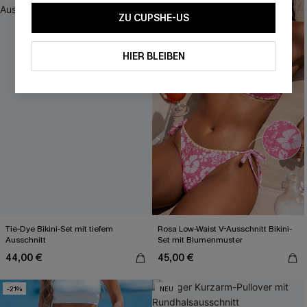
ZU CUPSHE-US
HIER BLEIBEN
Tie-Dye Bikini-Set mit tiefem
Rosa Low-Waist V-Ausschnitt Bikini-
Ausschnitt
Set mit Blumenmuster
44,00 €
45,00 €
-21%
NEU