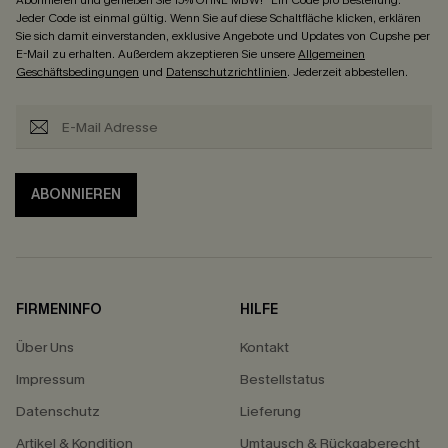
Abonnieren und genießen Sie 15% OHNE MBW! *Ein Code pro Bestellung.
Jeder Code ist einmal gültig. Wenn Sie auf diese Schaltfläche klicken, erklären
Sie sich damit einverstanden, exklusive Angebote und Updates von Cupshe per
E-Mail zu erhalten. Außerdem akzeptieren Sie unsere
Allgemeinen
Geschäftsbedingungen
und
Datenschutzrichtlinien
. Jederzeit abbestellen.
ABONNIEREN
FIRMENINFO
HILFE
Über Uns
Kontakt
Impressum
Bestellstatus
Datenschutz
Lieferung
Artikel & Kondition
Umtausch & Rückgaberecht