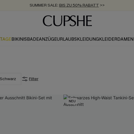
SUMMER SALE:
BIS ZU 50% RABATT
>>
ZUM NEWSLETTER:
KOSTENLOSER VERSAND AB 89 €
BIS ZU -20% EXTRA ERHALTEN
>>
>>
KTAGE
BIKINIS
BADEANZÜGE
URLAUBSKLEIDUNG
KLEIDER
DAMEN
Schwarz
Filter
NEU