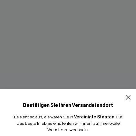
h-Waist Bikini-Set mit
Blaues Metallic Mid-Waist Bust
Bestätigen Sie Ihren Versandstandort
Set
45,00 €
Es sieht so aus, als wären Sie in
Vereinigte Staaten
50,00 €
.
Für
das beste Erlebnis empfehlen wir Ihnen, auf Ihre lokale
Website zu wechseln.