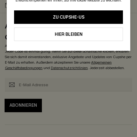
Erlebnis empfehlen wir Ihnen, auf Ihre lokale Website zu wechseln.
-15% NEWSLETTER-
-20% SMS-ABONNEMENT
RABATT
ZU CUPSHE-US
ABONNIEREN & ERHALTEN 15%
HIER BLEIBEN
OHNE MBW
Abonnieren und genießen Sie 15% OHNE MBW! *Ein Code pro Bestellung.
Jeder Code ist einmal gültig. Wenn Sie auf diese Schaltfläche klicken, erklären
Sie sich damit einverstanden, exklusive Angebote und Updates von Cupshe per
E-Mail zu erhalten. Außerdem akzeptieren Sie unsere
Allgemeinen
Geschäftsbedingungen
und
Datenschutzrichtlinien
. Jederzeit abbestellen.
ABONNIEREN