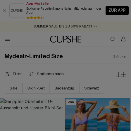
App-Vorteile
Exklusive Rabatte & monatlicher Mitgliedertag in der
ZUR APP
App
GRATIS MASSBAND MIT JEDEM SCHNELLVERSAND-ARTIKEL >>
SUMMER SALE:
BIS ZU 50% RABATT
>>
ZUM NEWSLETTER:
KOSTENLOSER VERSAND AB 89 €
BIS ZU -20% EXTRA ERHALTEN
>>
>>
Mydealz-Limited Size
3
Artikel
Filter
Sortieren nach
Sale
Bikini-Set
Badeanzug
Schwarz
-19%