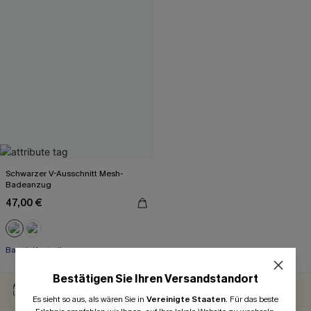
Schwarzer V-Ausschnitt Mesh-
Badeanzug
47,00 €
Bauch Kontrolle
Bestätigen Sie Ihren Versandstandort
30-TÄGIGES
GRATIS VERSAND
RÜCKGABERECHT
Es sieht so aus, als wären Sie in
Vereinigte Staaten
.
Für das beste