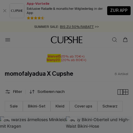
App-Vorteile
Exklusive Rabatte & monatlicher Mitgliedertag in der
ZUR APP
App
GRATIS MASSBAND MIT JEDEM SCHNELLVERSAND-ARTIKEL >>
SUMMER SALE:
BIS ZU 50% RABATT
>>
ZUM NEWSLETTER:
KOSTENLOSER VERSAND AB 89 €
BIS ZU -20% EXTRA ERHALTEN
>>
>>
Merve15
(15% ab 70€+)
Many20
(20% ab 80€+)
momofalyadua X Cupshe
6
Artikel
Filter
Sortieren nach
Sale
Bikini-Set
Kleid
Cover ups
Schwarz
-21%
-9%