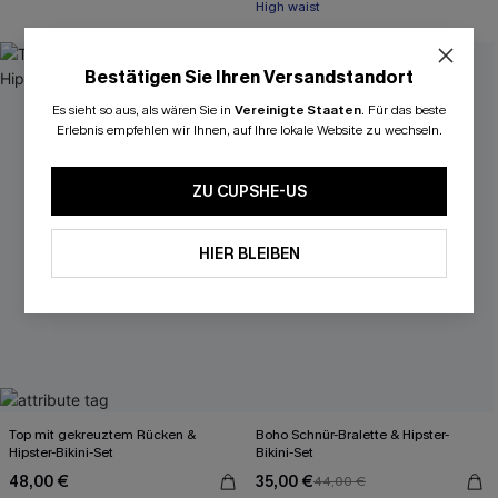
High waist
-20%
Bestätigen Sie Ihren Versandstandort
Es sieht so aus, als wären Sie in
Vereinigte Staaten
.
Für das beste
Erlebnis empfehlen wir Ihnen, auf Ihre lokale Website zu wechseln.
ZU CUPSHE-US
HIER BLEIBEN
Top mit gekreuztem Rücken &
Boho Schnür-Bralette & Hipster-
Hipster-Bikini-Set
Bikini-Set
48,00 €
35,00 €
44,00 €