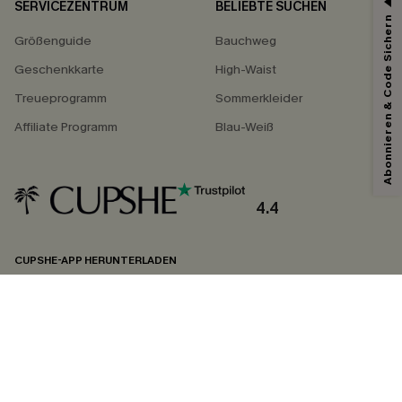
SERVICEZENTRUM
BELIEBTE SUCHEN
Abonnieren & Code Sichern
Größenguide
Bauchweg
Geschenkkarte
High-Waist
Treueprogramm
Sommerkleider
Affiliate Programm
Blau-Weiß
4.4
CUPSHE-APP HERUNTERLADEN
FOLGEN SIE UNS AUF