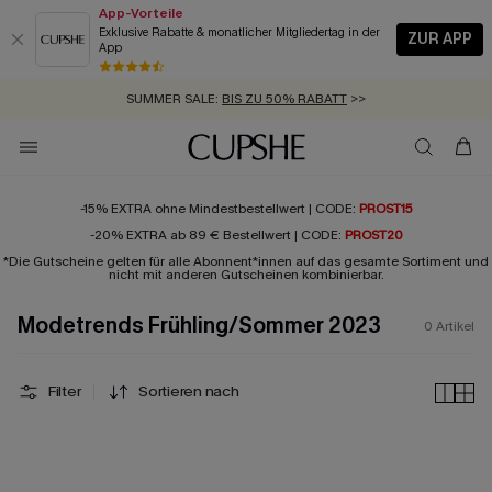
App-Vorteile
Exklusive Rabatte & monatlicher Mitgliedertag in der
ZUR APP
App
GRATIS MASSBAND MIT JEDEM SCHNELLVERSAND-ARTIKEL >>
SUMMER SALE:
BIS ZU 50% RABATT
>>
ZUM NEWSLETTER:
KOSTENLOSER VERSAND AB 89 €
BIS ZU -20% EXTRA ERHALTEN
>>
>>
-15% EXTRA ohne Mindestbestellwert | CODE:
PROST15
-20% EXTRA ab 89 € Bestellwert | CODE:
PROST20
*Die Gutscheine gelten für alle Abonnent*innen auf das gesamte Sortiment und
nicht mit anderen Gutscheinen kombinierbar.
Modetrends Frühling/Sommer 2023
0
Artikel
Filter
Sortieren nach