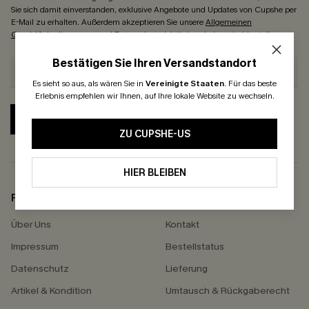
Sie sich damit einverstanden, exklusive Angebote und Updates von Cupshe per
E-Mail zu erhalten. Außerdem akzeptieren Sie unsere
Allgemeinen
Geschäftsbedingungen
und
Datenschutzrichtlinien
. Jederzeit abbestellen.
Bestätigen Sie Ihren Versandstandort
Es sieht so aus, als wären Sie in
Vereinigte Staaten
.
Für das beste
Erlebnis empfehlen wir Ihnen, auf Ihre lokale Website zu wechseln.
ABONNIEREN
ZU CUPSHE-US
HIER BLEIBEN
FIRMENINFO
HILFE
Über Uns
Kontakt
Impressum
Bestellstatus
Datenschutz
Lieferung
Artikel & Kondition
Umtausch & Rückgaberecht