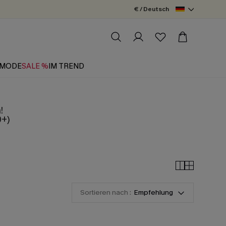
€ / Deutsch
MODE
SALE %
IM TREND
!
0+)
Sortieren nach :
Empfehlung