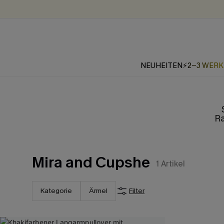
NEUHEITEN
⚡2-3 WER
Ra
Mira and Cupshe
1
Artikel
Kategorie
Ärmel
Filter