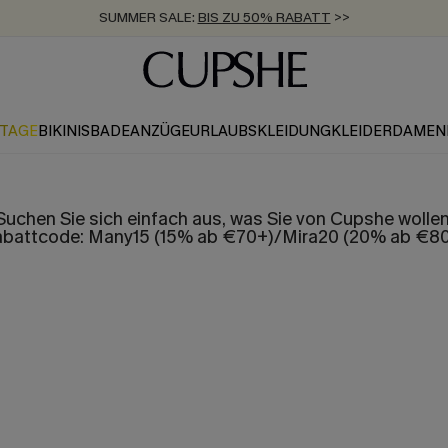
SUMMER SALE:
BIS ZU 50% RABATT
>>
ZUM NEWSLETTER:
KOSTENLOSER VERSAND AB 89 €
BIS ZU -20% EXTRA ERHALTEN
>>
>>
KTAGE
BIKINIS
BADEANZÜGE
URLAUBSKLEIDUNG
KLEIDER
DAMEN
Suchen Sie sich einfach aus, was Sie von Cupshe wollen
battcode: Many15 (15% ab €70+)/Mira20 (20% ab €8