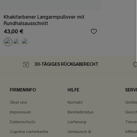
Khakifarbener Langarmpullover mit
Rundhalsausschnitt
43,00 €
30-TÄGIGES RÜCKGABERECHT
FIRMENINFO
HILFE
SERV
Über uns
Kontakt
Größ
Impressum
Bestellstatus
Gesch
Datenschutz
Lieferung
Treu
Cupshe Lieferkette
Umtausch &
Affili