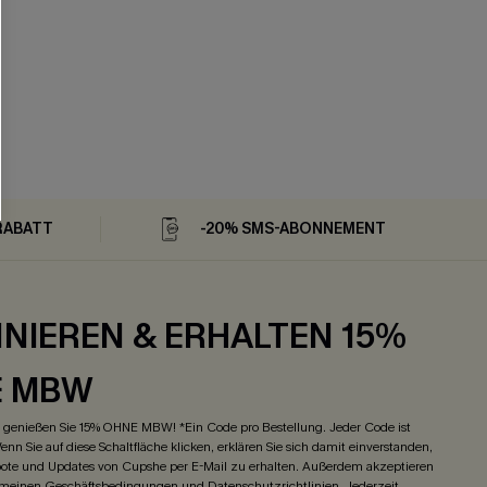
RABATT
-20% SMS-ABONNEMENT
NIEREN & ERHALTEN 15%
E MBW
genießen Sie 15% OHNE MBW! *Ein Code pro Bestellung. Jeder Code ist
enn Sie auf diese Schaltfläche klicken, erklären Sie sich damit einverstanden,
ote und Updates von Cupshe per E-Mail zu erhalten. Außerdem akzeptieren
emeinen Geschäftsbedingungen
und
Datenschutzrichtlinien
. Jederzeit