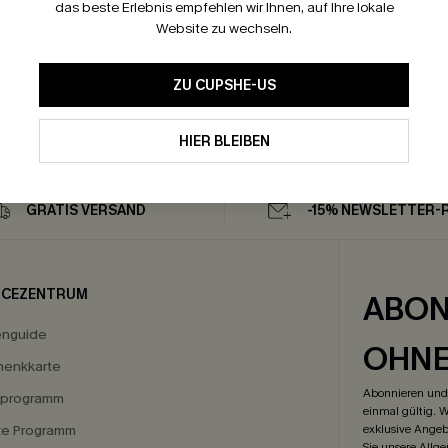
das beste Erlebnis empfehlen wir Ihnen, auf Ihre lokale
Website zu wechseln.
ZU CUPSHE-US
HIER BLEIBEN
GRATIS VERSAND
-15% NEWSLETTER-
ICEZENTRUM
ABON
enguide
OHN
enkkarte
Abonnieren und 
eprogramm
einmal gültig. W
ate Programm
exklusive Angeb
Sie unsere
Allg