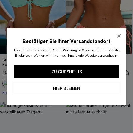
Bestätigen Sie Ihren Versandstandort
Es sieht so aus, als wären Sie in
Vereinigte Staaten
.
Für das beste
Erlebnis empfehlen wir Ihnen, auf Ihre lokale Website zu wechseln.
Grünes Tiefer Ausschnitt High-Waist
Korallenfarbenes Geformte Cups
Neckholder-Bikini-Set
Triangel-Bikini-Set
ZU CUPSHE-US
45,00 €
38,00 €
47,00 €
HIER BLEIBEN
+1
High waist
Mit Gratis-Maßband