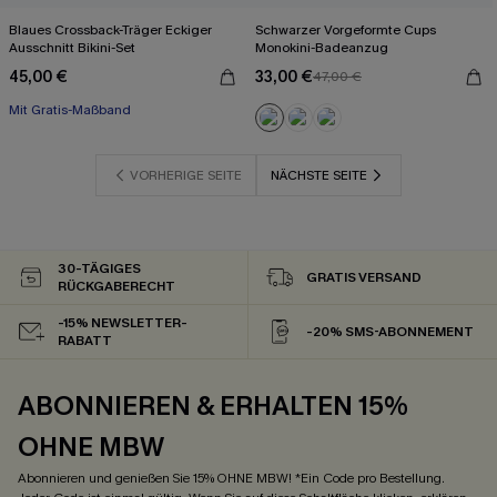
Blaues Crossback-Träger Eckiger
Schwarzer Vorgeformte Cups
Ausschnitt Bikini-Set
Monokini-Badeanzug
45,00 €
33,00 €
47,00 €
Mit Gratis-Maßband
VORHERIGE SEITE
NÄCHSTE SEITE
30-TÄGIGES
GRATIS VERSAND
RÜCKGABERECHT
-15% NEWSLETTER-
-20% SMS-ABONNEMENT
RABATT
ABONNIEREN & ERHALTEN 15%
OHNE MBW
Abonnieren und genießen Sie 15% OHNE MBW! *Ein Code pro Bestellung.