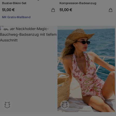
Bustier-Bikini-Set
Kompression-Badeanzug
51,00 €
51,00 €
Mit Gratis-Maßband
High waist
Mit Gratis-Maßband
-19%