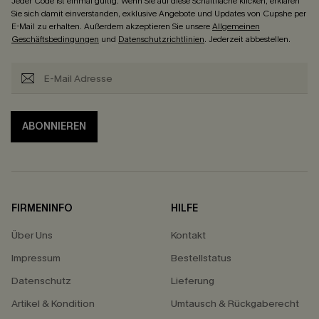
Jeder Code ist einmal gültig. Wenn Sie auf diese Schaltfläche klicken, erklären
Sie sich damit einverstanden, exklusive Angebote und Updates von Cupshe per
E-Mail zu erhalten. Außerdem akzeptieren Sie unsere
Allgemeinen
Geschäftsbedingungen
und
Datenschutzrichtlinien
. Jederzeit abbestellen.
ABONNIEREN
FIRMENINFO
HILFE
Über Uns
Kontakt
Impressum
Bestellstatus
Datenschutz
Lieferung
Artikel & Kondition
Umtausch & Rückgaberecht