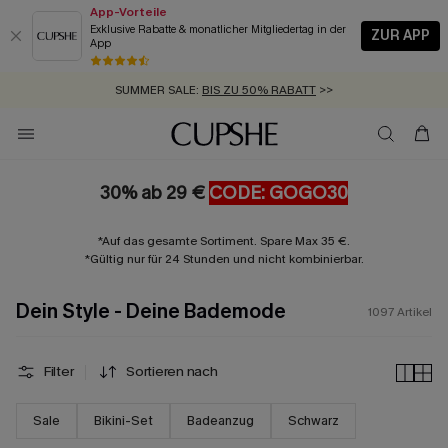
App-Vorteile
Exklusive Rabatte & monatlicher Mitgliedertag in der
ZUR APP
App
GRATIS MASSBAND MIT JEDEM SCHNELLVERSAND-ARTIKEL >>
SUMMER SALE:
BIS ZU 50% RABATT
>>
ZUM NEWSLETTER:
BIS ZU -20% EXTRA ERHALTEN
>>
KOSTENLOSER VERSAND AB 89 €
>>
30% ab 29 €
CODE: GOGO30
*Auf das gesamte Sortiment. Spare Max 35 €.
*Gültig nur für 24 Stunden und nicht kombinierbar.
Dein Style - Deine Bademode
1097
Artikel
Filter
Sortieren nach
Sale
Bikini-Set
Badeanzug
Schwarz