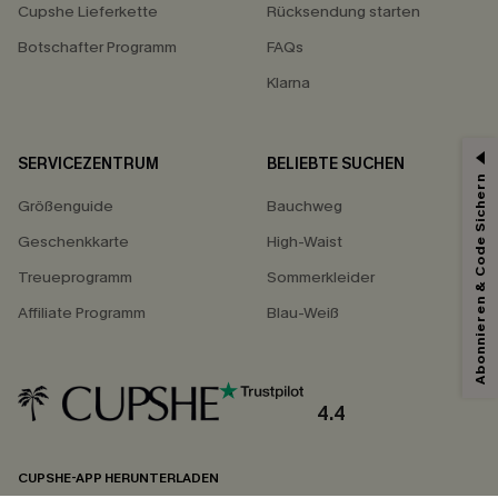
Cupshe Lieferkette
Rücksendung starten
Botschafter Programm
FAQs
Klarna
SERVICEZENTRUM
BELIEBTE SUCHEN
15% ERHALTEN
Abonnieren & Code Sichern
Größenguide
Bauchweg
15% ohne MBW für E-Mail-Abonnenten.
*Ein Code pro Bestellung. Jeder Code ist einmal gültig.
Geschenkkarte
High-Waist
Treueprogramm
Sommerkleider
Affiliate Programm
Blau-Weiß
Mit dem Klick auf diese Schaltfläche erklären Sie sich damit einverstanden,
exklusive Werbeaktionen und Updates von Cupshe per E-Mail zu erhalten.
Sie akzeptieren außerdem unsere
Allgemeinen Geschäftsbedingungen
und
Datenschutzbestimmungen
. Sie können sich jederzeit abmelden.
4.4
ABONNIEREN
CUPSHE-APP HERUNTERLADEN