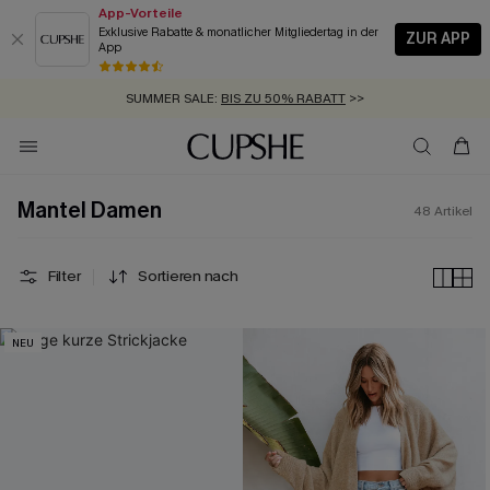
App-Vorteile
Exklusive Rabatte & monatlicher Mitgliedertag in der
ZUR APP
App
GRATIS MASSBAND MIT JEDEM SCHNELLVERSAND-ARTIKEL >>
SUMMER SALE:
BIS ZU 50% RABATT
>>
ZUM NEWSLETTER:
BIS ZU -20% EXTRA ERHALTEN
>>
KOSTENLOSER VERSAND AB 89 €
>>
Mantel Damen
48
Artikel
Filter
Sortieren nach
NEU