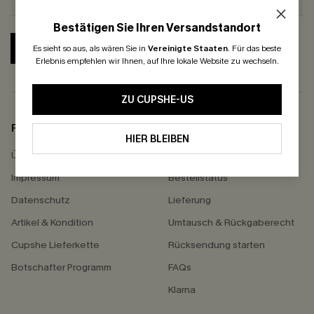
Bestätigen Sie Ihren Versandstandort
ABONNIEREN
Es sieht so aus, als wären Sie in
Vereinigte Staaten
.
Für das beste
Erlebnis empfehlen wir Ihnen, auf Ihre lokale Website zu wechseln.
ZU CUPSHE-US
FIRMENINFO
HILFE
HIER BLEIBEN
Über Uns
Kontakt
Impressum
Bestellstatus
Datenschutz
Lieferung
Artikel & Kondition
Umtausch & Rückgaberecht
Cupshe Lieferkette
Rücksendung starten
Botschafter Programm
FAQs
Klarna