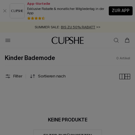
App-Vorteile
Exklusive Rabatte & monatlicher Mitgliedertag in der
ZUR APP
App
GRATIS MASSBAND MIT JEDEM SCHNELLVERSAND-ARTIKEL >>
SUMMER SALE:
BIS ZU 50% RABATT
>>
ZUM NEWSLETTER:
KOSTENLOSER VERSAND AB 89 €
BIS ZU -20% EXTRA ERHALTEN
>>
>>
Kinder Bademode
0
Artikel
Filter
Sortieren nach
KEINE PRODUKTE