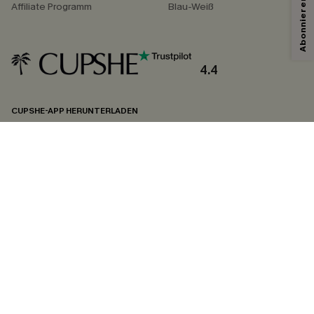
Affiliate Programm
Blau-Weiß
4.4
CUPSHE-APP HERUNTERLADEN
FOLGEN SIE UNS AUF
©2026 CUPSHE DEUTSCHLAND
Datenschutz
&
AGB
&
Zugänglichkeitserklärung