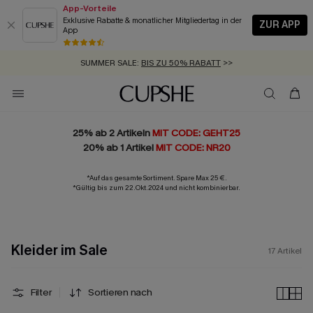
App-Vorteile
Exklusive Rabatte & monatlicher Mitgliedertag in der
ZUR APP
App
GRATIS MASSBAND MIT JEDEM SCHNELLVERSAND-ARTIKEL >>
SUMMER SALE:
BIS ZU 50% RABATT
>>
ZUM NEWSLETTER:
KOSTENLOSER VERSAND AB 89 €
BIS ZU -20% EXTRA ERHALTEN
>>
>>
25% ab 2 Artikeln
MIT CODE: GEHT25
20% ab 1 Artikel
MIT CODE: NR20
*Auf das gesamte Sortiment. Spare Max 25 €.
*Gültig bis zum 22.Okt.2024 und nicht kombinierbar.
Kleider im Sale
17
Artikel
Filter
Sortieren nach