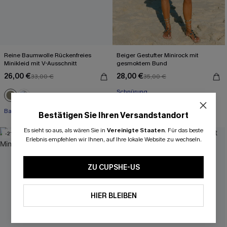
Reine Baumwolle Rückenfreies
Beiger Gestufter Minirock mit
Minikleid mit V-Ausschnitt
gesmoktem Bund
26,00 €
28,00 €
33,00 €
35,00 €
Schnürung
Baumwolle
Bestätigen Sie Ihren Versandstandort
Es sieht so aus, als wären Sie in
Vereinigte Staaten
.
Für das beste
-21%
-20%
Erlebnis empfehlen wir Ihnen, auf Ihre lokale Website zu wechseln.
ZU CUPSHE-US
HIER BLEIBEN