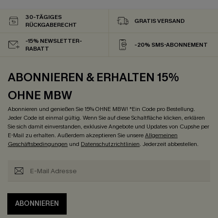
30-TÄGIGES
GRATIS VERSAND
RÜCKGABERECHT
-15% NEWSLETTER-
-20% SMS-ABONNEMENT
RABATT
ABONNIEREN & ERHALTEN 15%
OHNE MBW
Abonnieren und genießen Sie 15% OHNE MBW! *Ein Code pro Bestellung.
Jeder Code ist einmal gültig. Wenn Sie auf diese Schaltfläche klicken, erklären
Sie sich damit einverstanden, exklusive Angebote und Updates von Cupshe per
E-Mail zu erhalten. Außerdem akzeptieren Sie unsere
Allgemeinen
Geschäftsbedingungen
und
Datenschutzrichtlinien
. Jederzeit abbestellen.
ABONNIEREN