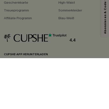
Abonnieren & Code Sichern
Geschenkkarte
High-Waist
*Ein Code pro Bestellung. Jeder Code ist einmal gültig.
Treueprogramm
Sommerkleider
Affiliate Programm
Blau-Weiß
Mit dem Klick auf diese Schaltfläche erklären Sie sich damit einverstanden,
exklusive Werbeaktionen und Updates von Cupshe per E-Mail zu erhalten.
Sie akzeptieren außerdem unsere
Allgemeinen Geschäftsbedingungen
und
Datenschutzbestimmungen
. Sie können sich jederzeit abmelden.
4.4
ABONNIEREN
CUPSHE-APP HERUNTERLADEN
FOLGEN SIE UNS AUF