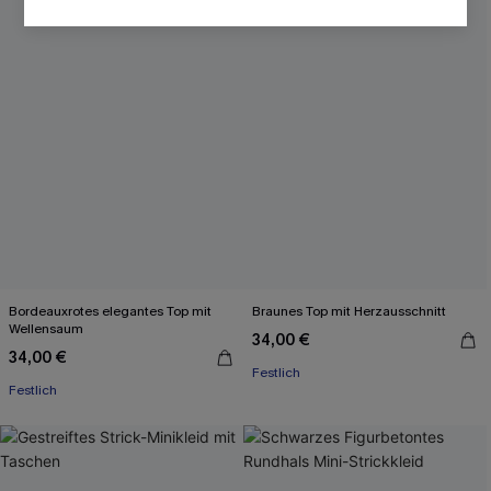
Bordeauxrotes elegantes Top mit
Braunes Top mit Herzausschnitt
Wellensaum
34,00 €
34,00 €
Festlich
Festlich