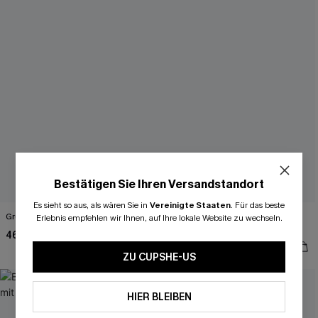
Bestätigen Sie Ihren Versandstandort
Es sieht so aus, als wären Sie in
Vereinigte Staaten
.
Für das beste
Grün Tropische Langarmbluse
Weißes Ärmelloses Top mit V-
Erlebnis empfehlen wir Ihnen, auf Ihre lokale Website zu wechseln.
Ausschnitt
46,00 €
37,00 €
ZU CUPSHE-US
HIER BLEIBEN