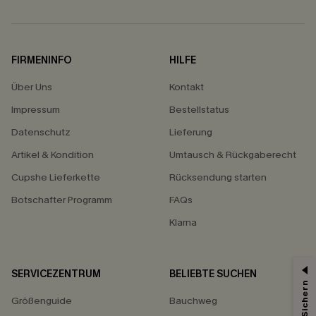
FIRMENINFO
HILFE
Über Uns
Kontakt
Impressum
Bestellstatus
Datenschutz
Lieferung
Artikel & Kondition
Umtausch & Rückgaberecht
Cupshe Lieferkette
Rücksendung starten
Botschafter Programm
FAQs
Klarna
SERVICEZENTRUM
BELIEBTE SUCHEN
15% ERHALTEN
Größenguide
Bauchweg
15% ohne MBW für E-Mail-Abonnenten.