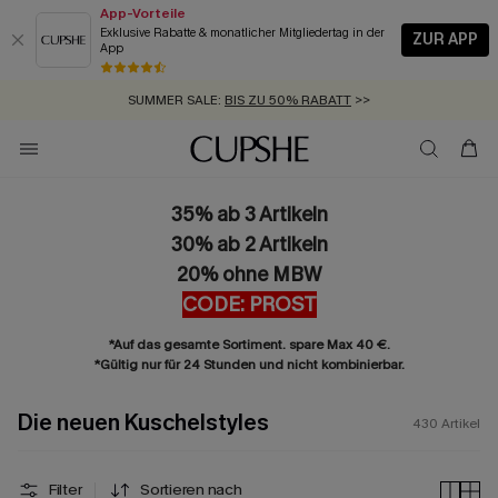
App-Vorteile
Exklusive Rabatte & monatlicher Mitgliedertag in der
ZUR APP
App
GRATIS MASSBAND MIT JEDEM SCHNELLVERSAND-ARTIKEL >>
SUMMER SALE:
BIS ZU 50% RABATT
>>
ZUM NEWSLETTER:
BIS ZU -20% EXTRA ERHALTEN
>>
KOSTENLOSER VERSAND AB 89 €
>>
35% ab 3 Artikeln
30% ab 2 Artikeln
20% ohne MBW
CODE: PROST
*Auf das gesamte Sortiment. spare Max 40 €.
*Gültig nur für 24 Stunden und nicht kombinierbar.
Die neuen Kuschelstyles
430
Artikel
Filter
Sortieren nach