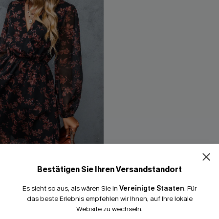
Bestätigen Sie Ihren Versandstandort
Es sieht so aus, als wären Sie in
Vereinigte Staaten
.
Für
in A-Form mit
Blumendruck Chiffon Mini-Klei
das beste Erlebnis empfehlen wir Ihnen, auf Ihre lokale
r
Form
Website zu wechseln.
46,00 €