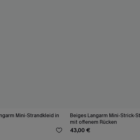
ngarm Mini-Strandkleid in
Beiges Langarm Mini-Strick-S
mit offenem Rücken
43,00 €