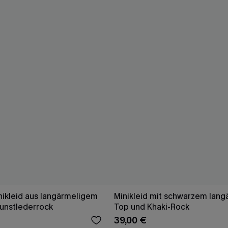
ikleid aus langärmeligem
Minikleid mit schwarzem langärmligem
Kunstlederrock
Top und Khaki-Rock
39,00 €