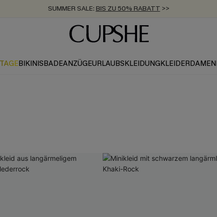
SUMMER SALE:
BIS ZU 50% RABATT
>>
ZUM NEWSLETTER:
KOSTENLOSER VERSAND AB 89 €
BIS ZU -20% EXTRA ERHALTEN
>>
>>
KTAGE
BIKINIS
BADEANZÜGE
URLAUBSKLEIDUNG
KLEIDER
DAMEN