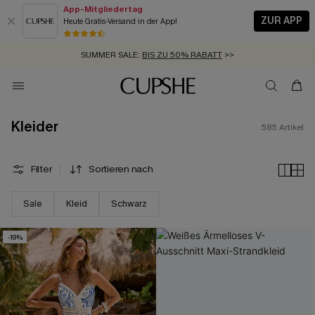
App-Mitgliedertag
ZUR APP
Heute Gratis-Versand in der App!
GRATIS MASSBAND MIT JEDEM SCHNELLVERSAND-ARTIKEL >>
SUMMER SALE:
BIS ZU 50% RABATT
>>
ZUM NEWSLETTER:
BIS ZU -20% EXTRA ERHALTEN
>>
KOSTENLOSER VERSAND AB 89 €
>>
Kleider
585
Artikel
Filter
Sortieren nach
Sale
Kleid
Schwarz
-19%