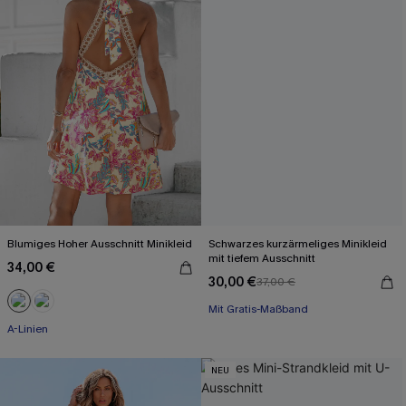
Blumiges Hoher Ausschnitt Minikleid
Schwarzes kurzärmeliges Minikleid
mit tiefem Ausschnitt
34,00 €
30,00 €
37,00 €
Mit Gratis-Maßband
Baumwolle
A-Linien
Mit Gratis-Maßband
NEU