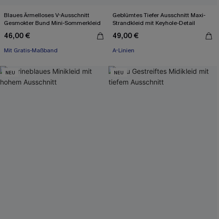
Blaues Ärmelloses V-Ausschnitt
Geblümtes Tiefer Ausschnitt Maxi-
Gesmokter Bund Mini-Sommerkleid
Strandkleid mit Keyhole-Detail
46,00 €
49,00 €
Mit Gratis-Maßband
X-Shape
A-Linien
Mit Gratis-Maßband
NEU
NEU