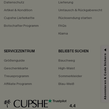
Datenschutz
Lieferung
Artikel & Kondition
Umtausch & Rückgaberecht
Cupshe Lieferkette
Rücksendung starten
Botschafter Programm
FAQs
Klarna
SERVICEZENTRUM
BELIEBTE SUCHEN
15% ERHALTEN
Abonnieren & Code Sichern
Größenguide
Bauchweg
15% ohne MBW für E-Mail-Abonnenten.
*Ein Code pro Bestellung. Jeder Code ist einmal gültig.
Geschenkkarte
High-Waist
Treueprogramm
Sommerkleider
Affiliate Programm
Blau-Weiß
Mit dem Klick auf diese Schaltfläche erklären Sie sich damit einverstanden,
exklusive Werbeaktionen und Updates von Cupshe per E-Mail zu erhalten.
Sie akzeptieren außerdem unsere
Allgemeinen Geschäftsbedingungen
und
Datenschutzbestimmungen
. Sie können sich jederzeit abmelden.
4.4