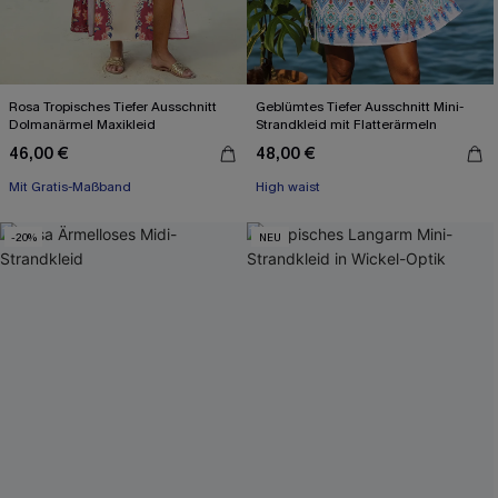
Rosa Tropisches Tiefer Ausschnitt
Geblümtes Tiefer Ausschnitt Mini-
Dolmanärmel Maxikleid
Strandkleid mit Flatterärmeln
46,00 €
48,00 €
Mit Gratis-Maßband
X-Shape
High waist
Mit Gratis-Maßband
-20%
NEU