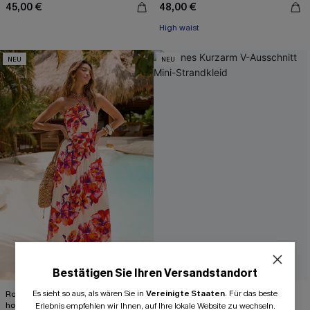
45,00 €
48,00 €
High waist
NEU
NEU
Bestätigen Sie Ihren Versandstandort
Es sieht so aus, als wären Sie in
Vereinigte Staaten
.
Für das beste
Rot geblümtes Maxi-Strandkleid mit
Grünes Kurzarm V-Ausschnitt Mini-
hohem Ausschnitt
Strandkleid
Erlebnis empfehlen wir Ihnen, auf Ihre lokale Website zu wechseln.