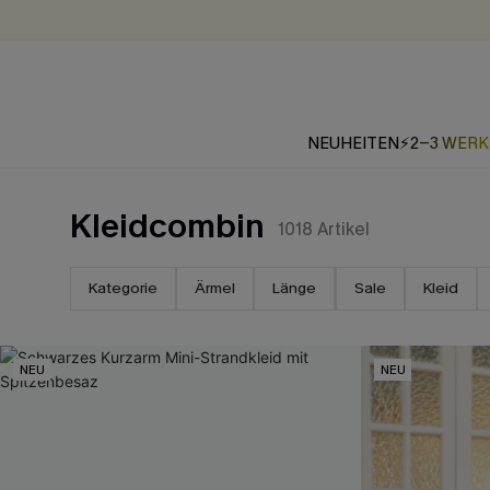
NEUHEITEN
⚡2-3 WER
Kleidcombin
1018
Artikel
Kategorie
Ärmel
Länge
Sale
Kleid
NEU
NEU