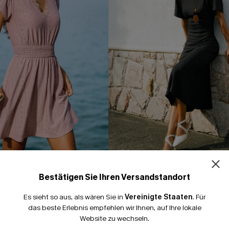
Bestätigen Sie Ihren Versandstandort
d mit Puffärmeln und
Schwarzes Kurzarm Maxikleid
Rundhalsausschnitt
Es sieht so aus, als wären Sie in
Vereinigte Staaten
.
Für
39,00 €
das beste Erlebnis empfehlen wir Ihnen, auf Ihre lokale
Website zu wechseln.
X-Shape