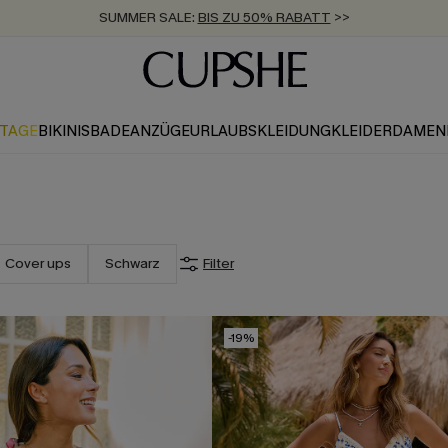
SUMMER SALE:
BIS ZU 50% RABATT
>>
ZUM NEWSLETTER:
KOSTENLOSER VERSAND AB 89 €
BIS ZU -20% EXTRA ERHALTEN
>>
>>
KTAGE
BIKINIS
BADEANZÜGE
URLAUBSKLEIDUNG
KLEIDER
DAMEN
Cover ups
Schwarz
Filter
-19%