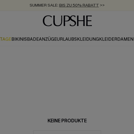
SUMMER SALE:
BIS ZU 50% RABATT
>>
ZUM NEWSLETTER:
KOSTENLOSER VERSAND AB 89 €
BIS ZU -20% EXTRA ERHALTEN
>>
>>
KTAGE
BIKINIS
BADEANZÜGE
URLAUBSKLEIDUNG
KLEIDER
DAMEN
KEINE PRODUKTE