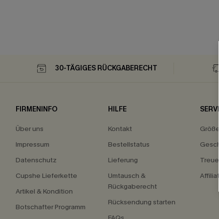
30-TÄGIGES RÜCKGABERECHT
FIRMENINFO
HILFE
SERV
Über uns
Kontakt
Größ
Impressum
Bestellstatus
Gesch
Datenschutz
Lieferung
Treu
Cupshe Lieferkette
Umtausch &
Affili
Rückgaberecht
Artikel & Kondition
Rücksendung starten
Botschafter Programm
FAQs