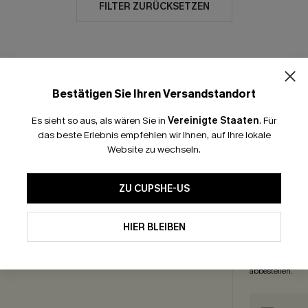
FILTER ZURÜCKSETZEN
Bestätigen Sie Ihren Versandstandort
GRATIS VERSAND
-15% NEWSLETTER-
Es sieht so aus, als wären Sie in
Vereinigte Staaten
.
Für
das beste Erlebnis empfehlen wir Ihnen, auf Ihre lokale
Website zu wechseln.
ICEZENTRUM
ABON
enguide
ZU CUPSHE-US
OHN
enkkarte
Abonnieren und 
eprogramm
HIER BLEIBEN
einmal gültig. W
ate Programm
exklusive Angeb
Sie unsere
Allg
abbestellen.