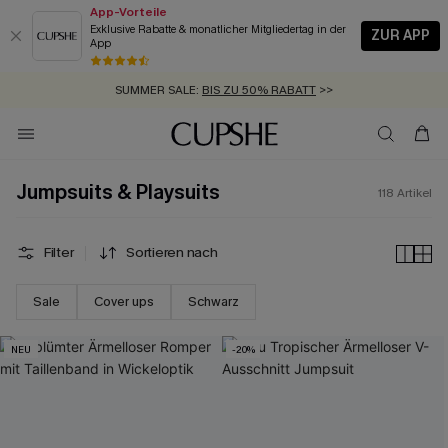
App-Vorteile
Exklusive Rabatte & monatlicher Mitgliedertag in der
ZUR APP
App
GRATIS MASSBAND MIT JEDEM SCHNELLVERSAND-ARTIKEL >>
SUMMER SALE:
BIS ZU 50% RABATT
>>
ZUM NEWSLETTER:
BIS ZU -20% EXTRA ERHALTEN
>>
KOSTENLOSER VERSAND AB 89 €
>>
Jumpsuits & Playsuits
118
Artikel
Filter
Sortieren nach
Sale
Cover ups
Schwarz
NEU
-20%