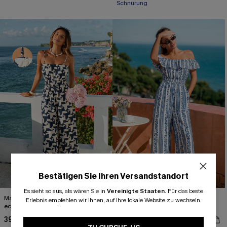
Schnürung
Bestätigen Sie Ihren Versandstandort
Es sieht so aus, als wären Sie in
Vereinigte Staaten
.
Für das beste
Marineblauer Wide-Leg Jumpsuit mit
Blauer One-Shouder Wide-Leg
Erlebnis empfehlen wir Ihnen, auf Ihre lokale Website zu wechseln.
eckigem Ausschnitt
Jumpsuit
39,00 €
45,00 €