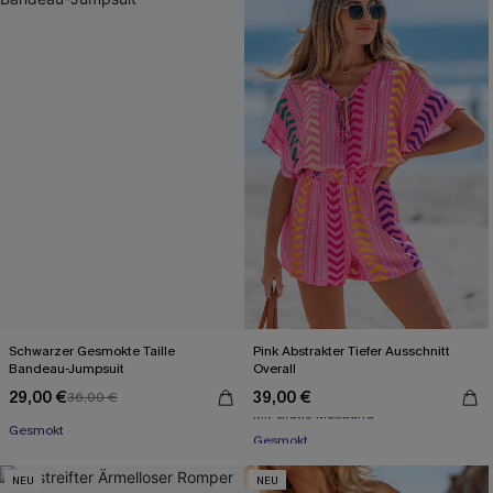
Schwarzer Gesmokte Taille
Pink Abstrakter Tiefer Ausschnitt
Bandeau-Jumpsuit
Overall
29,00 €
39,00 €
36,00 €
Mit Gratis-Maßband
Gesmokt
Gesmokt
Mit Gratis-Maßband
NEU
NEU