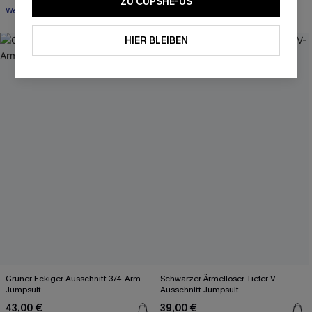
ZU CUPSHE-US
Weites Bein
HIER BLEIBEN
Grüner Eckiger Ausschnitt 3/4-Arm
Schwarzer Ärmelloser Tiefer V-
Jumpsuit
Ausschnitt Jumpsuit
43,00 €
39,00 €