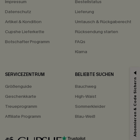
Impressum
Bestellstatus
Datenschutz
Lieferung
Artikel & Kondition
Umtausch & Rückgaberecht
Cupshe Lieferkette
Rücksendung starten
Botschafter Programm
FAQs
Klarna
SERVICEZENTRUM
BELIEBTE SUCHEN
15% ERHALTEN
Abonnieren & Code Sichern
Größenguide
Bauchweg
15% ohne MBW für E-Mail-Abonnenten.
*Ein Code pro Bestellung. Jeder Code ist einmal gültig.
Geschenkkarte
High-Waist
Treueprogramm
Sommerkleider
Affiliate Programm
Blau-Weiß
Mit dem Klick auf diese Schaltfläche erklären Sie sich damit einverstanden,
exklusive Werbeaktionen und Updates von Cupshe per E-Mail zu erhalten.
Sie akzeptieren außerdem unsere
Allgemeinen Geschäftsbedingungen
und
Datenschutzbestimmungen
. Sie können sich jederzeit abmelden.