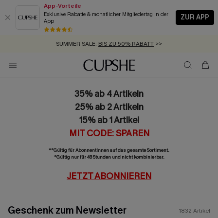
App-Vorteile
Exklusive Rabatte & monatlicher Mitgliedertag in der
ZUR APP
App
GRATIS MASSBAND MIT JEDEM SCHNELLVERSAND-ARTIKEL >>
SUMMER SALE:
BIS ZU 50% RABATT
>>
ZUM NEWSLETTER:
BIS ZU -20% EXTRA ERHALTEN
>>
KOSTENLOSER VERSAND AB 89 €
>>
35% ab 4 Artikeln
25% ab 2 Artikeln
15% ab 1 Artikel
MIT CODE: SPAREN
**Gültig für AbonnentInnen auf das gesamte Sortiment.
*Gültig nur für 48 Stunden und nicht kombinierbar.
JETZT ABONNIEREN
Geschenk zum Newsletter
1832
Artikel