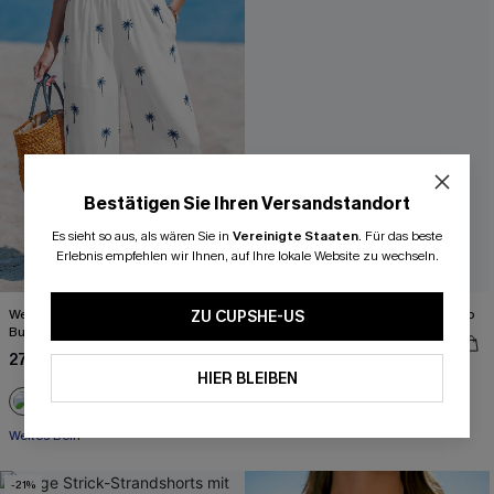
Bestätigen Sie Ihren Versandstandort
Es sieht so aus, als wären Sie in
Vereinigte Staaten
.
Für das beste
Erlebnis empfehlen wir Ihnen, auf Ihre lokale Website zu wechseln.
Weiße Sommerhose mit elastischem
Beiges Ärmelloses Strick-Strand-Top
ZU CUPSHE-US
Bund und Taschen
26,00 €
33,00 €
27,00 €
34,00 €
HIER BLEIBEN
Weites Bein
-21%