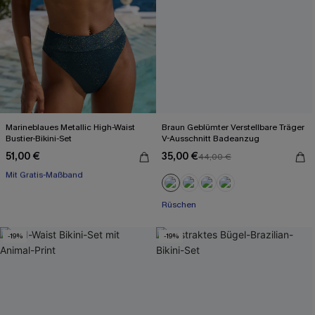
Marineblaues Metallic High-Waist
Braun Geblümter Verstellbare Träger
Bustier-Bikini-Set
V-Ausschnitt Badeanzug
51,00 €
35,00 €
44,00 €
Mit Gratis-Maßband
High waist
Mit Gratis-Maßband
Rüschen
-19%
-19%