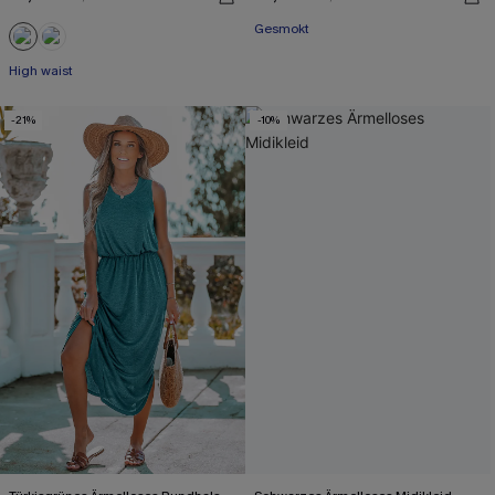
Gesmokt
High waist
-21%
-10%