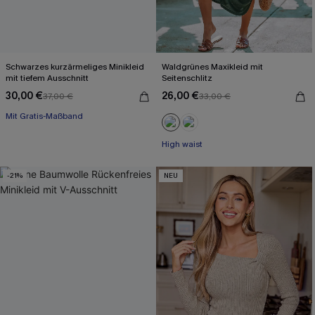
Schwarzes kurzärmeliges Minikleid
Waldgrünes Maxikleid mit
mit tiefem Ausschnitt
Seitenschlitz
30,00 €
26,00 €
37,00 €
33,00 €
Mit Gratis-Maßband
Baumwolle
Mit Gratis-Maßband
High waist
-21%
NEU