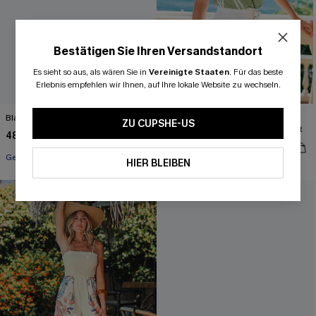
Bestätigen Sie Ihren Versandstandort
Es sieht so aus, als wären Sie in
Vereinigte Staaten
.
Für das beste
Erlebnis empfehlen wir Ihnen, auf Ihre lokale Website zu wechseln.
Blauer Boho Bandeau-Jumpsuit
Grünes T-Shirt mit
ZU CUPSHE-US
Rundhalsausschnitt und Grafik-Print
48,00 €
29,00 €
Gesmokt
HIER BLEIBEN