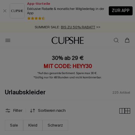
App-Vorteile
Exklusive Rabatte & monatlicher Mitgliedertag in der
ZUR APP
App
GRATIS MASSBAND MIT JEDEM SCHNELLVERSAND-ARTIKEL >>
SUMMER SALE:
BIS ZU 50% RABATT
>>
ZUM NEWSLETTER:
BIS ZU -20% EXTRA ERHALTEN
>>
KOSTENLOSER VERSAND AB 89 €
>>
30% ab 29 €
MIT CODE: HEYY30
*Auf das gesamte Sortiment. Spare max 30 €.
*Gültig nur für 48 Stunden und nicht kombinierbar.
Urlaubskleider
225
Artikel
Filter
Sortieren nach
Sale
Kleid
Schwarz