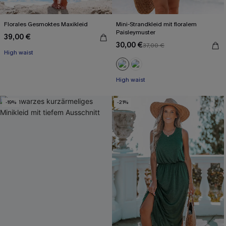
Florales Gesmoktes Maxikleid
Mini-Strandkleid mit floralem
Paisleymuster
39,00 €
30,00 €
37,00 €
High waist
High waist
-19%
-21%