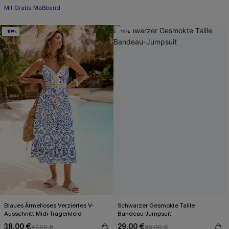
Weites Bein
Mit Gratis-Maßband
-19%
-19%
Blaues Ärmelloses Verziertes V-
Schwarzer Gesmokte Taille
Ausschnitt Midi-Trägerkleid
Bandeau-Jumpsuit
38,00 €
29,00 €
47,00 €
36,00 €