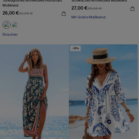
Türkisgrünes Ärmelloses Rundhals
Schwarzes Ärmelloses Midikleid
Midikleid
27,00 €
30,00 €
Mit Gratis-Maßband
26,00 €
33,00 €
High waist
Mit Gratis-Maßband
Rüschen
-19%