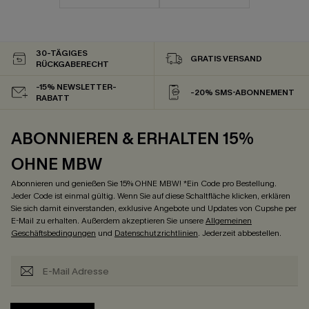
30-TÄGIGES
GRATIS VERSAND
RÜCKGABERECHT
-15% NEWSLETTER-
-20% SMS-ABONNEMENT
RABATT
ABONNIEREN & ERHALTEN 15%
OHNE MBW
Abonnieren und genießen Sie 15% OHNE MBW! *Ein Code pro Bestellung.
Jeder Code ist einmal gültig. Wenn Sie auf diese Schaltfläche klicken, erklären
Sie sich damit einverstanden, exklusive Angebote und Updates von Cupshe per
E-Mail zu erhalten. Außerdem akzeptieren Sie unsere
Allgemeinen
Geschäftsbedingungen
und
Datenschutzrichtlinien
. Jederzeit abbestellen.