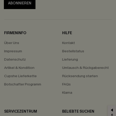
ABONNIEREN
FIRMENINFO
HILFE
Über Uns
Kontakt
Impressum
Bestellstatus
Datenschutz
Lieferung
Artikel & Kondition
Umtausch & Rückgaberecht
Cupshe Lieferkette
Rücksendung starten
Botschafter Programm
FAQs
Klarna
SERVICEZENTRUM
BELIEBTE SUCHEN
15% ERHALTEN