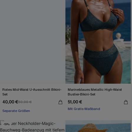
Rotes Mid-Waist U-Ausschnitt Bikini-
Marineblaues Metallic High-Waist
Set
Bustier-Bikini-Set
40,00 €
51,00 €
50,00 €
Mit Gratis-Maßband
Separate Größen
High waist
Mit Gratis-Maßband
-19%