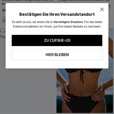
Kreuzträgern
26,00 €
33,00 €
34,00 €
43,00 €
Bestätigen Sie Ihren Versandstandort
Es sieht so aus, als wären Sie in
Vereinigte Staaten
.
Für das beste
Erlebnis empfehlen wir Ihnen, auf Ihre lokale Website zu wechseln.
-21%
ZU CUPSHE-US
HIER BLEIBEN