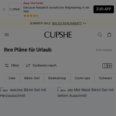
App-Vorteile
Exklusive Rabatte & monatlicher Mitgliedertag in der
ZUR APP
App
GRATIS MASSBAND MIT JEDEM SCHNELLVERSAND-ARTIKEL >>
SUMMER SALE:
BIS ZU 50% RABATT
>>
ZUM NEWSLETTER:
BIS ZU -20% EXTRA ERHALTEN
>>
KOSTENLOSER VERSAND AB 89 €
>>
Ihre Pläne für Urlaub
1134
Artikel
Filter
Sortieren nach
Sale
Bikini-Set
Badeanzug
Cover ups
Schwarz
NEU
NEU