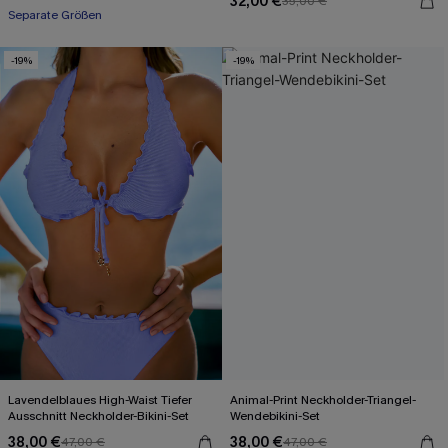
32,00 €
35,00 €
Separate Größen
-19%
-19%
Lavendelblaues High-Waist Tiefer
Animal-Print Neckholder-Triangel-
Ausschnitt Neckholder-Bikini-Set
Wendebikini-Set
38,00 €
38,00 €
47,00 €
47,00 €