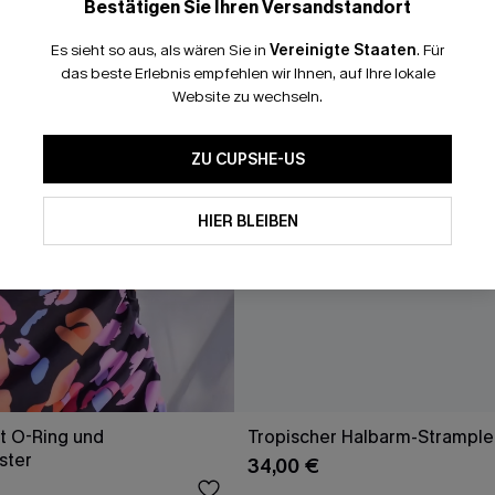
Bestätigen Sie Ihren Versandstandort
15% ohne MBW fü
Es sieht so aus, als wären Sie in
Vereinigte Staaten
.
Für
*Ein Code pro Bestellung
das beste Erlebnis empfehlen wir Ihnen, auf Ihre lokale
Website zu wechseln.
ZU CUPSHE-US
Mit dem Klick auf diese Schaltf
einverstanden, exklusive Wer
Mail zu erhalten. Sie akzepti
HIER BLEIBEN
Geschäftsbedingungen
und
D
sich jederzeit abmelden.
AB
t O-Ring und
Tropischer Halbarm-Strample
ster
34,00 €