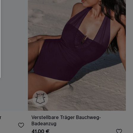
r E-Mail-Abonnenten.
. Jeder Code ist einmal gültig.
läche erklären Sie sich damit
beaktionen und Updates von Cupshe per E-
eren außerdem unsere
Allgemeinen
atenschutzbestimmungen
. Sie können
ONNIEREN
r
Verstellbare Träger Bauchweg-
Badeanzug
41,00 €