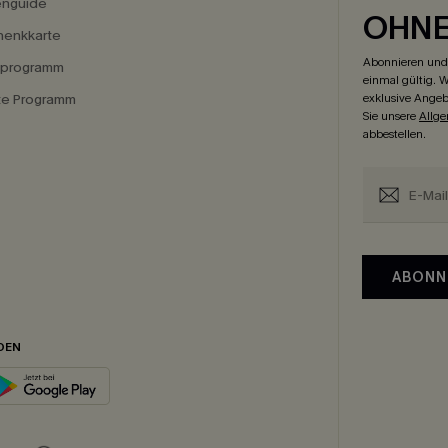
enguide
OHN
enkkarte
Abonnieren und 
eprogramm
einmal gültig. W
ate Programm
exklusive Angeb
Sie unsere
Allg
abbestellen.
ABONN
DEN