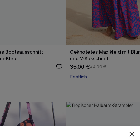
s Bootsausschnitt
Geknotetes Maxikleid mit Bl
ni-Kleid
und V-Ausschnitt
35,00 €
44,00 €
Festlich
15% E