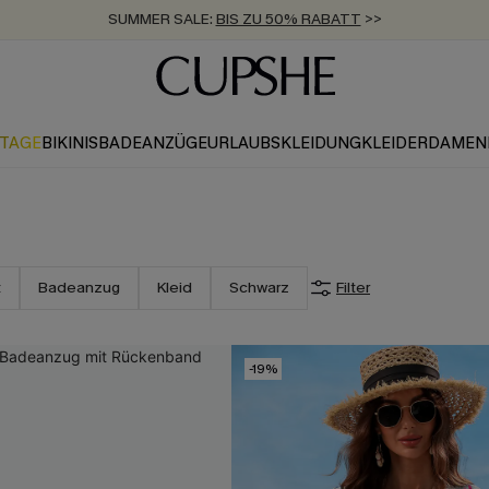
SUMMER SALE:
BIS ZU 50% RABATT
>>
ZUM NEWSLETTER:
KOSTENLOSER VERSAND AB 89 €
BIS ZU -20% EXTRA ERHALTEN
>>
>>
KTAGE
BIKINIS
BADEANZÜGE
URLAUBSKLEIDUNG
KLEIDER
DAMEN
t
Badeanzug
Kleid
Schwarz
Filter
-19%