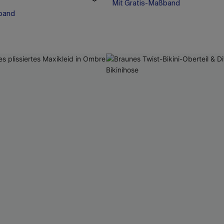
band
Mit Gratis-Maßband
band