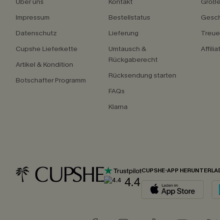
Über uns
Kontakt
Größ
Impressum
Bestellstatus
Gesch
Datenschutz
Lieferung
Treu
Cupshe Lieferkette
Umtausch &
Affili
Rückgaberecht
Artikel & Kondition
Rücksendung starten
Botschafter Programm
FAQs
Klarna
CUPSHE-APP HERUNTERLA
4.4