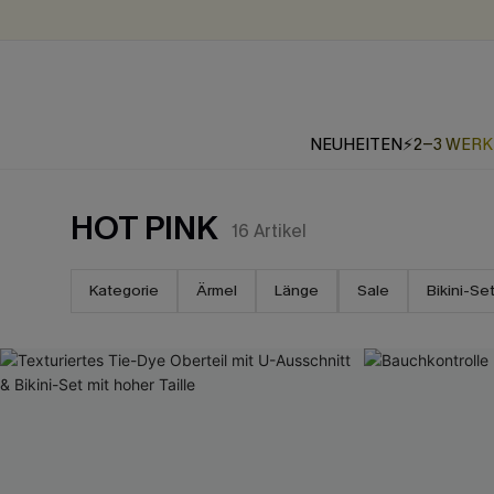
NEUHEITEN
⚡2-3 WER
HOT PINK
16
Artikel
Kategorie
Ärmel
Länge
Sale
Bikini-Se