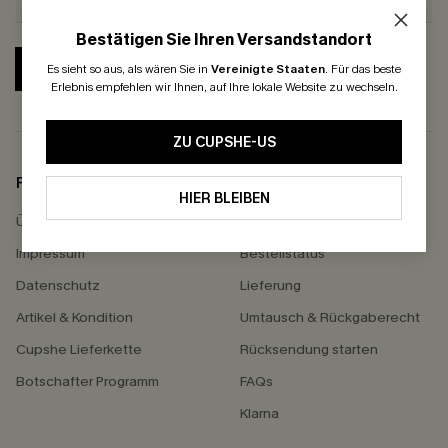
Bestätigen Sie Ihren Versandstandort
ABONNIEREN
Es sieht so aus, als wären Sie in
Vereinigte Staaten
.
Für das beste
Erlebnis empfehlen wir Ihnen, auf Ihre lokale Website zu wechseln.
ZU CUPSHE-US
FIRMENINFO
HILFE
HIER BLEIBEN
Über Uns
Kontakt
Impressum
Bestellstatus
Datenschutz
Lieferung
Artikel & Kondition
Umtausch & Rückgaberecht
Cupshe Lieferkette
Rücksendung starten
Botschafter Programm
FAQs
Klarna