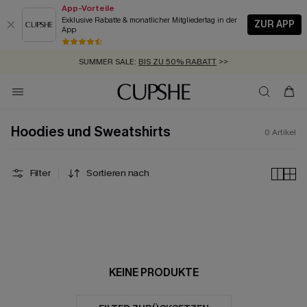
App-Vorteile
Exklusive Rabatte & monatlicher Mitgliedertag in der
ZUR APP
App
GRATIS MASSBAND MIT JEDEM SCHNELLVERSAND-ARTIKEL >>
SUMMER SALE:
BIS ZU 50% RABATT
>>
ZUM NEWSLETTER:
KOSTENLOSER VERSAND AB 89 €
BIS ZU -20% EXTRA ERHALTEN
>>
>>
Hoodies und Sweatshirts
0
Artikel
Filter
Sortieren nach
KEINE PRODUKTE