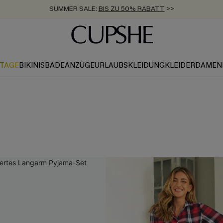
SUMMER SALE:
BIS ZU 50% RABATT
>>
ZUM NEWSLETTER:
KOSTENLOSER VERSAND AB 89 €
BIS ZU -20% EXTRA ERHALTEN
>>
>>
KTAGE
BIKINIS
BADEANZÜGE
URLAUBSKLEIDUNG
KLEIDER
DAMEN