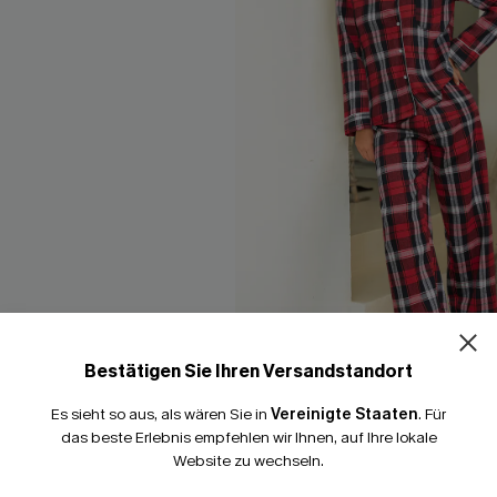
Bestätigen Sie Ihren Versandstandort
Es sieht so aus, als wären Sie in
Vereinigte Staaten
.
Für
riertes Langarm Pyjama-
Rotes Kariertes Langarm Pyj
das beste Erlebnis empfehlen wir Ihnen, auf Ihre lokale
43,00 €
Website zu wechseln.