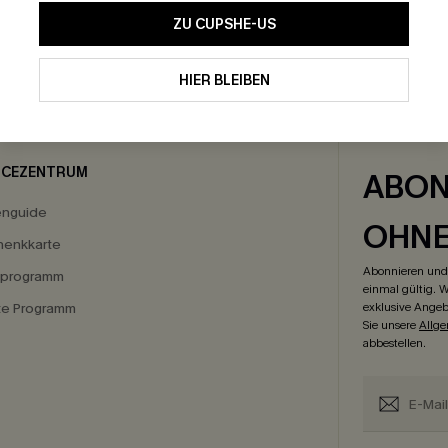
ZU CUPSHE-US
HIER BLEIBEN
GRATIS VERSAND
-15% NEWSLETTER-
ICEZENTRUM
ABON
enguide
OHN
enkkarte
Abonnieren und 
eprogramm
einmal gültig. W
ate Programm
exklusive Angeb
Sie unsere
Allg
abbestellen.