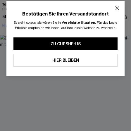
Türkises High-Waist Neckholder-
Blaues High-Waist Herzausschnitt
Bustier-Bikini-Set
Neckholder-Bikini-Set
Bestätigen Sie Ihren Versandstandort
51,00 €
48,00 €
Es sieht so aus, als wären Sie in
Vereinigte Staaten
.
Für das beste
High waist
High waist
Erlebnis empfehlen wir Ihnen, auf Ihre lokale Website zu wechseln.
-20%
ZU CUPSHE-US
HIER BLEIBEN