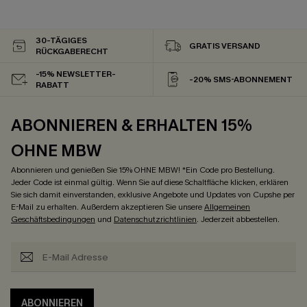
30-TÄGIGES
GRATIS VERSAND
RÜCKGABERECHT
-15% NEWSLETTER-
-20% SMS-ABONNEMENT
RABATT
ABONNIEREN & ERHALTEN 15%
OHNE MBW
Abonnieren und genießen Sie 15% OHNE MBW! *Ein Code pro Bestellung.
Jeder Code ist einmal gültig. Wenn Sie auf diese Schaltfläche klicken, erklären
Sie sich damit einverstanden, exklusive Angebote und Updates von Cupshe per
E-Mail zu erhalten. Außerdem akzeptieren Sie unsere
Allgemeinen
Geschäftsbedingungen
und
Datenschutzrichtlinien
. Jederzeit abbestellen.
ABONNIEREN