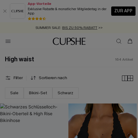
App-Vorteile
Exklusive Rabatte & monatlicher Mitgliedertag in der
ZUR APP
App
GRATIS MASSBAND MIT JEDEM SCHNELLVERSAND-ARTIKEL >>
SUMMER SALE:
BIS ZU 50% RABATT
>>
ZUM NEWSLETTER:
BIS ZU -20% EXTRA ERHALTEN
>>
KOSTENLOSER VERSAND AB 89 €
>>
High waist
164
Artikel
Filter
Sortieren nach
Sale
Bikini-Set
Schwarz