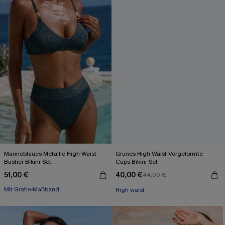
Marineblaues Metallic High-Waist
Grünes High-Waist Vorgeformte
Bustier-Bikini-Set
Cups Bikini-Set
51,00 €
40,00 €
44,00 €
Mit Gratis-Maßband
High waist
High waist
Mit Gratis-Maßband