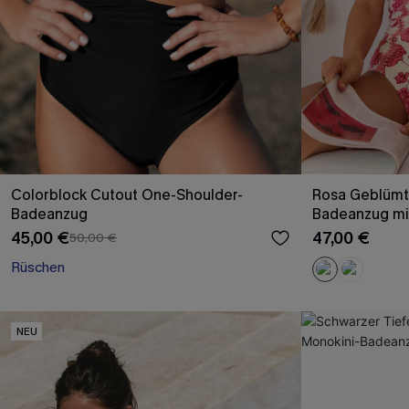
Colorblock Cutout One-Shoulder-
Rosa Geblümte
Badeanzug
Badeanzug mi
45,00 €
47,00 €
50,00 €
Rüschen
NEU