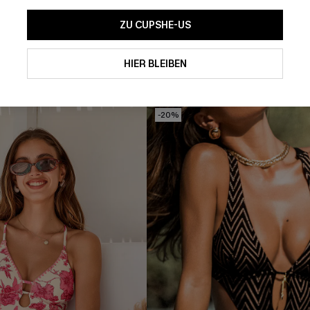
ter Badeanzug mit tiefem
Rosa Mid-Waist Brazilian-Bikin
ZU CUPSHE-US
tiefem Ausschnitt
54,99 €
HIER BLEIBEN
Gesmokt
-20%