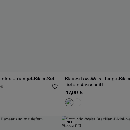
older-Triangel-Bikini-Set
Blaues Low-Waist Tanga-Bikin
tiefem Ausschnitt
 €
47,00 €
NEU