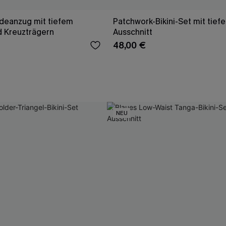
deanzug mit tiefem
Patchwork-Bikini-Set mit tief
d Kreuzträgern
Ausschnitt
48,00 €
NEU