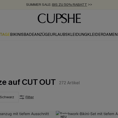
SUMMER SALE:
BIS ZU 50% RABATT
>>
ZUM NEWSLETTER:
KOSTENLOSER VERSAND AB 89 €
BIS ZU -20% EXTRA ERHALTEN
>>
>>
KTAGE
BIKINIS
BADEANZÜGE
URLAUBSKLEIDUNG
KLEIDER
DAMEN
tze auf CUT OUT
272
Artikel
Schwarz
Filter
NEU