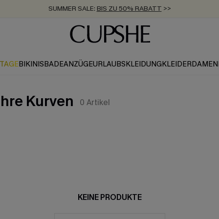
SUMMER SALE:
BIS ZU 50% RABATT
>>
ZUM NEWSLETTER:
KOSTENLOSER VERSAND AB 89 €
BIS ZU -20% EXTRA ERHALTEN
>>
>>
KTAGE
BIKINIS
BADEANZÜGE
URLAUBSKLEIDUNG
KLEIDER
DAMEN
Ihre Kurven
0
Artikel
KEINE PRODUKTE