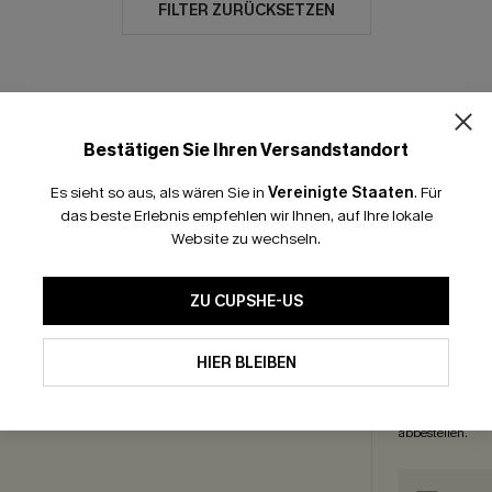
FILTER ZURÜCKSETZEN
Bestätigen Sie Ihren Versandstandort
GRATIS VERSAND
-15% NEWSLETTER-
Es sieht so aus, als wären Sie in
Vereinigte Staaten
.
Für
das beste Erlebnis empfehlen wir Ihnen, auf Ihre lokale
Website zu wechseln.
ICEZENTRUM
ABON
enguide
ZU CUPSHE-US
OHN
enkkarte
Abonnieren und 
eprogramm
HIER BLEIBEN
einmal gültig. W
ate Programm
exklusive Angeb
Sie unsere
Allg
abbestellen.