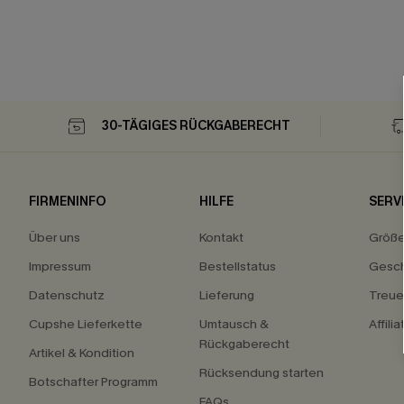
30-TÄGIGES RÜCKGABERECHT
FIRMENINFO
HILFE
SERV
Über uns
Kontakt
Größ
Impressum
Bestellstatus
Gesch
Datenschutz
Lieferung
Treu
Cupshe Lieferkette
Umtausch &
Affili
Rückgaberecht
Artikel & Kondition
Rücksendung starten
Botschafter Programm
FAQs