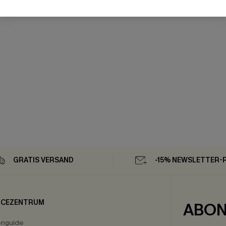
GRATIS VERSAND
-15% NEWSLETTER-
ICEZENTRUM
ABON
enguide