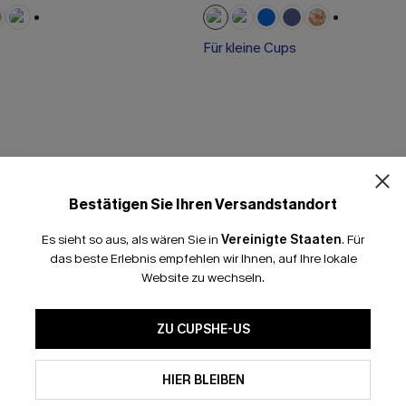
+1
+1
Für kleine Cups
Bestätigen Sie Ihren Versandstandort
Es sieht so aus, als wären Sie in
Vereinigte Staaten
.
Für
das beste Erlebnis empfehlen wir Ihnen, auf Ihre lokale
Website zu wechseln.
ZU CUPSHE-US
HIER BLEIBEN