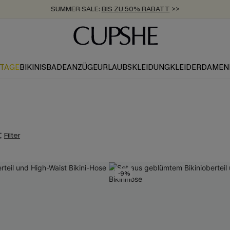
SUMMER SALE:
BIS ZU 50% RABATT
>>
ZUM NEWSLETTER:
KOSTENLOSER VERSAND AB 89 €
BIS ZU -20% EXTRA ERHALTEN
>>
>>
KTAGE
BIKINIS
BADEANZÜGE
URLAUBSKLEIDUNG
KLEIDER
DAMEN
Filter
-9%