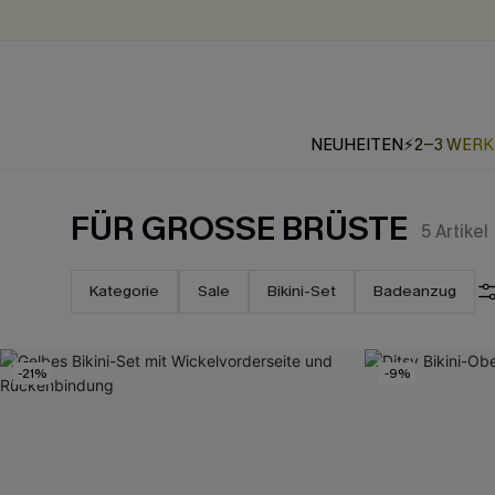
NEUHEITEN
⚡2-3 WER
FÜR GROSSE BRÜSTE
5
Artikel
Kategorie
Sale
Bikini-Set
Badeanzug
-21%
-9%