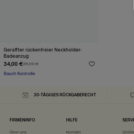
Geraffter rückenfreier Neckholder-
Badeanzug
34,00 €
38,00 €
Bauch Kontrolle
30-TÄGIGES RÜCKGABERECHT
FIRMENINFO
HILFE
SERV
Über uns
Kontakt
Größ