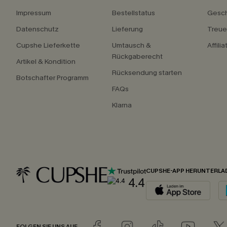
Impressum
Bestellstatus
Gesch
Datenschutz
Lieferung
Treu
Cupshe Lieferkette
Umtausch &
Affili
Rückgaberecht
Artikel & Kondition
Rücksendung starten
Botschafter Programm
FAQs
Klarna
CUPSHE-APP HERUNTERLA
4.4
FOLGEN SIE UNS AUF