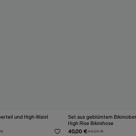
berteil und High-Waist
Set aus geblümtem Bikiniober
High Rise Bikinihose
40,00 €
 €
44,00 €