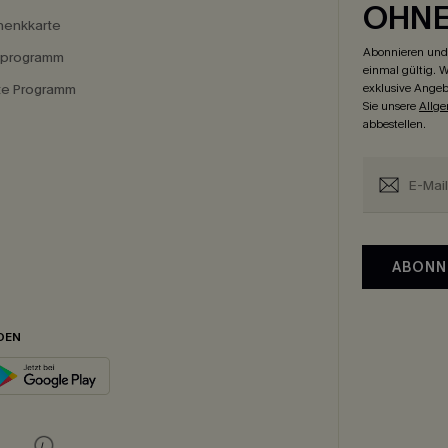
OHN
enkkarte
Abonnieren und 
eprogramm
einmal gültig. W
ate Programm
exklusive Angeb
Sie unsere
Allg
abbestellen.
ABONN
DEN